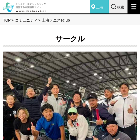
上海
検索
TOP
>
コミュニティ
>
上海テニスeclub
サークル