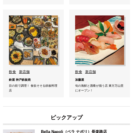
飲食
新店舗
飲食
新店舗
鈴屋 神戸鉄板焼
加藤屋
目の前で調理！ 食欲そそる鉄板料理
旬の海鮮と酒肴が揃う店 東方万山里
店
にオープン！
ピックアップ
Bella Napoli（ベラ ナポリ）長楽路店