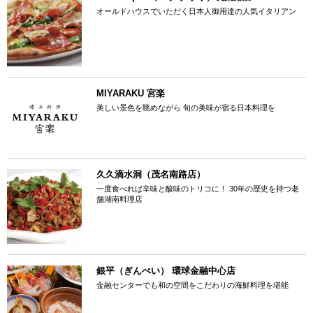
オールドハウスでいただく日本人御用達の人気イタリアン
MIYARAKU 宮楽
美しい景色を眺めながら 旬の美味が宿る日本料理を
久久滴水洞（茂名南路店）
一度食べれば辛味と酸味のトリコに！ 30年の歴史を持つ老
舗湖南料理店
銀平（ぎんぺい） 環球金融中心店
金融センターでも和の空間をこだわりの海鮮料理を堪能