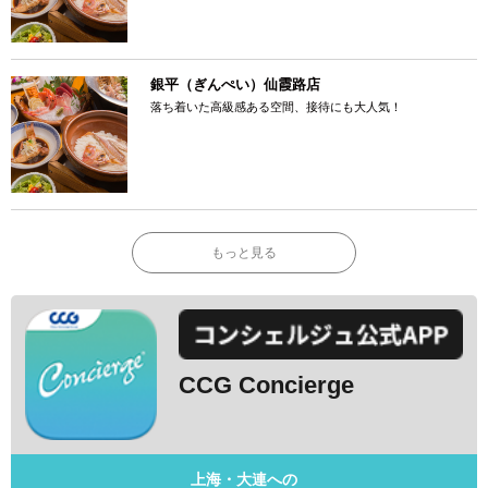
銀平（ぎんぺい）仙霞路店
落ち着いた高級感ある空間、接待にも大人気！
もっと見る
CCG Concierge
上海・大連への