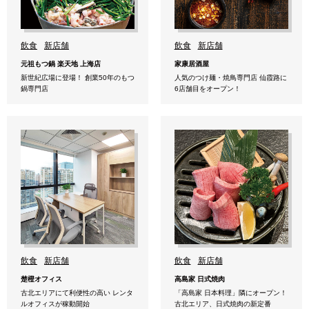
飲食
新店舗
飲食
新店舗
元祖もつ鍋 楽天地 上海店
家康居酒屋
新世紀広場に登場！ 創業50年のもつ
人気のつけ麺・焼鳥専門店 仙霞路に
鍋専門店
6店舗目をオープン！
飲食
新店舗
飲食
新店舗
楚橙オフィス
高島家 日式焼肉
古北エリアにて利便性の高い レンタ
「高島家 日本料理」隣にオープン！
ルオフィスが稼動開始
古北エリア、日式焼肉の新定番