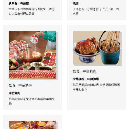
新興薈・粤菜館
漢舍
中華レトロの情緒漂う空間で 香ば
上海と四川が響き合う「沪川菜」の
しい広東料理に舌鼓
名店
飲食
中華料理
空桑偶得・紹興酒場
孔乙己酒場の姉妹店 自然発酵紹興酒
飲食
中華料理
を味わおう
陽坊涮肉
百年の伝統を受け継ぐ本場の羊肉火
鍋