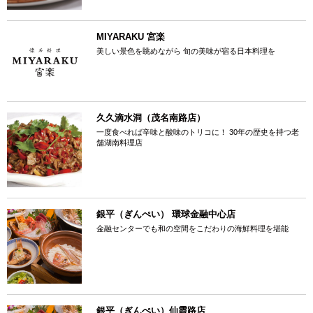
MIYARAKU 宮楽
美しい景色を眺めながら 旬の美味が宿る日本料理を
久久滴水洞（茂名南路店）
一度食べれば辛味と酸味のトリコに！ 30年の歴史を持つ老
舗湖南料理店
銀平（ぎんぺい） 環球金融中心店
金融センターでも和の空間をこだわりの海鮮料理を堪能
銀平（ぎんぺい）仙霞路店