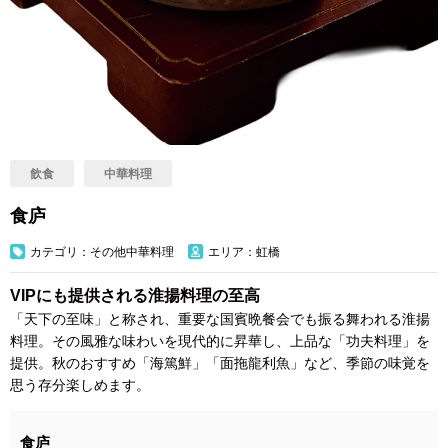
飲食
中華料理
食庐
カテゴリ：その他中華料理
エリア：虹橋
VIPにも提供される淮揚料理の至高
「天下の至味」と称され、重要な国賓晩餐会でも振る舞われる淮揚
料理。その風雅な味わいを現代的に昇華し、上品な「功夫料理」を
提供。秋のおすすめ「海篤鮮」「面拖龍利魚」など、季節の味覚を
思う存分楽しめます。
食庐