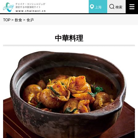
上海
検索
TOP
>
飲食
>
食庐
中華料理