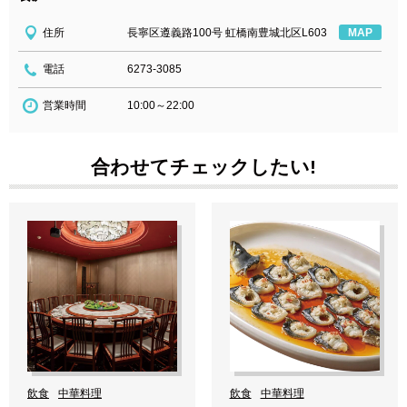
住所
長寧区遵義路100号 虹橋南豊城北区L603
MAP
電話
6273-3085
営業時間
10:00～22:00
合わせてチェックしたい!
飲食
中華料理
飲食
中華料理