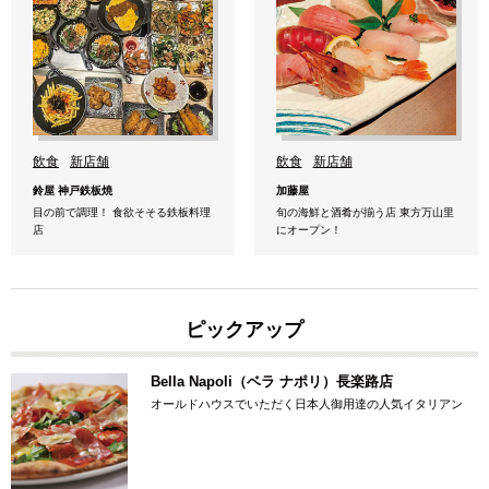
飲食
新店舗
飲食
新店舗
鈴屋 神戸鉄板焼
加藤屋
目の前で調理！ 食欲そそる鉄板料理
旬の海鮮と酒肴が揃う店 東方万山里
店
にオープン！
ピックアップ
Bella Napoli（ベラ ナポリ）長楽路店
オールドハウスでいただく日本人御用達の人気イタリアン