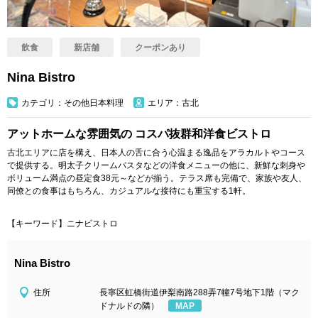
飲食
新店舗
クーポンあり
Nina Bistro
カテゴリ：その他日本料理
エリア：古北
アットホームな雰囲気の コスパ抜群和洋食ビストロ
古北エリアに店を構え、日本人の舌に合う心温まる逸品をアラカルトやコース
で提供する。明太子クリームパスタなどの洋食メニューの他に、新鮮な刺身や
ボリューム満点の昼定食38元～などが揃う。テラス席も完備で、家族や友人、
同僚との食事はもちろん、カジュアルな接待にも重宝する1軒。
【キーワード】ニナビストロ
Nina Bistro
住所
長寧区虹橋街道伊梨南路288弄7幢7号地下1階（マク
ドナルドの隣）
MAP