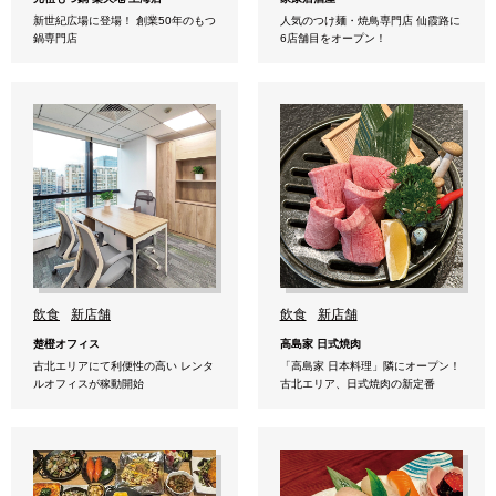
新世紀広場に登場！ 創業50年のもつ
人気のつけ麺・焼鳥専門店 仙霞路に
鍋専門店
6店舗目をオープン！
飲食
新店舗
飲食
新店舗
楚橙オフィス
高島家 日式焼肉
古北エリアにて利便性の高い レンタ
「高島家 日本料理」隣にオープン！
ルオフィスが稼動開始
古北エリア、日式焼肉の新定番