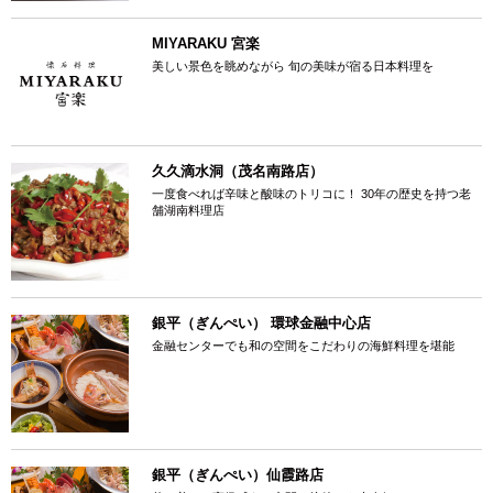
MIYARAKU 宮楽
美しい景色を眺めながら 旬の美味が宿る日本料理を
久久滴水洞（茂名南路店）
一度食べれば辛味と酸味のトリコに！ 30年の歴史を持つ老
舗湖南料理店
銀平（ぎんぺい） 環球金融中心店
金融センターでも和の空間をこだわりの海鮮料理を堪能
銀平（ぎんぺい）仙霞路店