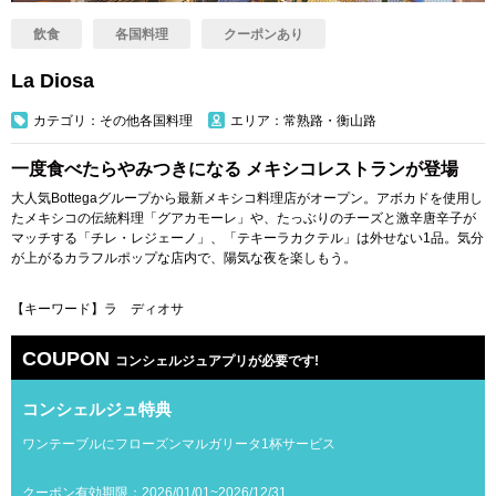
飲食
各国料理
クーポンあり
La Diosa
カテゴリ：その他各国料理
エリア：常熟路・衡山路
一度食べたらやみつきになる メキシコレストランが登場
大人気Bottegaグループから最新メキシコ料理店がオープン。アボカドを使用し
たメキシコの伝統料理「グアカモーレ」や、たっぶりのチーズと激辛唐辛子が
マッチする「チレ・レジェーノ」、「テキーラカクテル」は外せない1品。気分
が上がるカラフルポップな店内で、陽気な夜を楽しもう。
【キーワード】ラ ディオサ
COUPON
コンシェルジュアプリが必要です!
コンシェルジュ特典
ワンテーブルにフローズンマルガリータ1杯サービス
クーポン有効期限：2026/01/01~2026/12/31