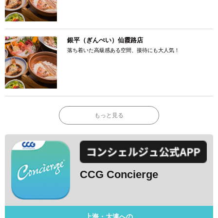
銀平（ぎんぺい）仙霞路店
落ち着いた高級感ある空間、接待にも大人気！
もっと見る
CCG Concierge
上海・大連への