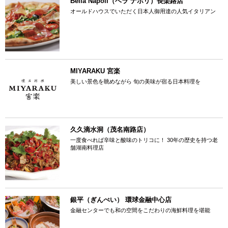
Bella Napoli（ベラ ナポリ）長楽路店
オールドハウスでいただく日本人御用達の人気イタリアン
MIYARAKU 宮楽
美しい景色を眺めながら 旬の美味が宿る日本料理を
久久滴水洞（茂名南路店）
一度食べれば辛味と酸味のトリコに！ 30年の歴史を持つ老
舗湖南料理店
銀平（ぎんぺい） 環球金融中心店
金融センターでも和の空間をこだわりの海鮮料理を堪能