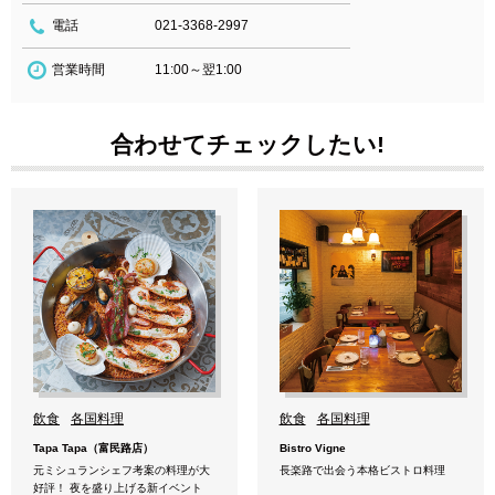
電話
021-3368-2997
営業時間
11:00～翌1:00
合わせてチェックしたい!
飲食
各国料理
飲食
各国料理
Tapa Tapa（富民路店）
Bistro Vigne
元ミシュランシェフ考案の料理が大
長楽路で出会う本格ビストロ料理
好評！ 夜を盛り上げる新イベント