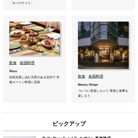
「タパスナイト」
飲食
各国料理
Ática
飲食
各国料理
自然光差し込む天窓のある店内で 本
格スペイン料理に舌鼓
Money Shops
ついつい長居しちゃう 景色と食事を
楽しもう
ピックアップ