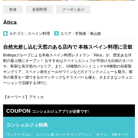
飲食
各国料理
クーポンあり
Ática
カテゴリ：スペイン料理
エリア：常熟路・衡山路
自然光差し込む天窓のある店内で 本格スペイン料理に舌鼓
Bottegaグループによる本格スペイン料理レストラン「Ática」が、歴史ある洋
館の最上階にオープン！ おすすめはスペイン人シェフが手掛ける伝統のタパス
や、斬新な長方形のパエリア。また、16種類のジントニックや8種類の自家製
サングリア、スペイン産生ビールやワインなどのドリンクメニューも魅力。都
市の夜景を一望できるロマンチックなテラスバーも備え、さまざまなシチュエ
ーションで活躍する1軒だ。
【キーワード】アティカ
COUPON
コンシェルジュアプリが必要です!
コンシェルジュ特典
ワンテーブルに、スペイン産 スパークリングワイン「カヴァ」 1杯サービ