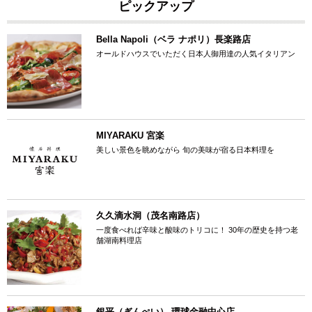
ピックアップ
Bella Napoli（ベラ ナポリ）長楽路店
オールドハウスでいただく日本人御用達の人気イタリアン
MIYARAKU 宮楽
美しい景色を眺めながら 旬の美味が宿る日本料理を
久久滴水洞（茂名南路店）
一度食べれば辛味と酸味のトリコに！ 30年の歴史を持つ老
舗湖南料理店
銀平（ぎんぺい） 環球金融中心店