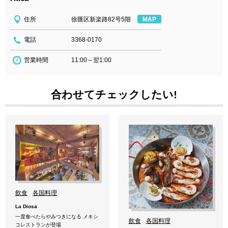
住所
徐匯区新楽路82号5階
MAP
電話
3368-0170
営業時間
11:00～翌1:00
合わせてチェックしたい!
飲食
各国料理
La Diosa
一度食べたらやみつきになる メキシ
飲食
各国料理
コレストランが登場