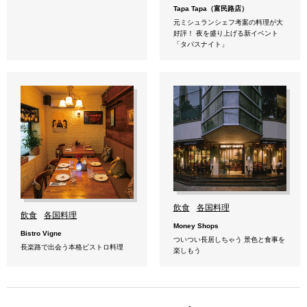
Tapa Tapa（富民路店）
元ミシュランシェフ考案の料理が大
好評！ 夜を盛り上げる新イベント
「タパスナイト」
飲食
各国料理
飲食
各国料理
Money Shops
Bistro Vigne
ついつい長居しちゃう 景色と食事を
長楽路で出会う本格ビストロ料理
楽しもう