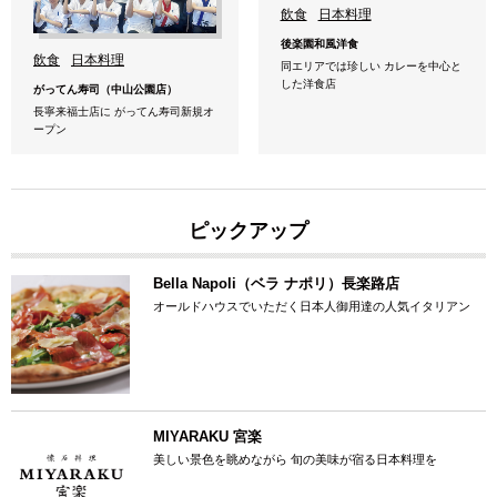
飲食
日本料理
後楽園和風洋食
飲食
日本料理
同エリアでは珍しい カレーを中心と
した洋食店
がってん寿司（中山公園店）
長寧来福士店に がってん寿司新規オ
ープン
ピックアップ
Bella Napoli（ベラ ナポリ）長楽路店
オールドハウスでいただく日本人御用達の人気イタリアン
MIYARAKU 宮楽
美しい景色を眺めながら 旬の美味が宿る日本料理を