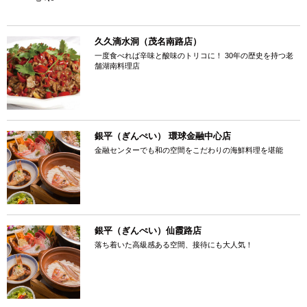
久久滴水洞（茂名南路店）
一度食べれば辛味と酸味のトリコに！ 30年の歴史を持つ老
舗湖南料理店
銀平（ぎんぺい） 環球金融中心店
金融センターでも和の空間をこだわりの海鮮料理を堪能
銀平（ぎんぺい）仙霞路店
落ち着いた高級感ある空間、接待にも大人気！