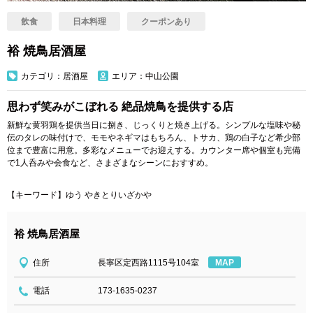
飲食
日本料理
クーポンあり
裕 焼鳥居酒屋
カテゴリ：居酒屋
エリア：中山公園
思わず笑みがこぼれる 絶品焼鳥を提供する店
新鮮な黄羽鶏を提供当日に捌き、じっくりと焼き上げる。シンプルな塩味や秘
伝のタレの味付けで、モモやネギマはもちろん、トサカ、鶏の白子など希少部
位まで豊富に用意。多彩なメニューでお迎えする。カウンター席や個室も完備
で1人呑みや会食など、さまざまなシーンにおすすめ。
【キーワード】ゆう やきとりいざかや
裕 焼鳥居酒屋
住所
長寧区定西路1115号104室
MAP
電話
173-1635-0237