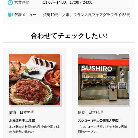
営業時間
11:00～14:00、17:00～24:00
代表メニュー
焼鳥10元～／串、フランス風フォアグラフライ 88元
合わせてチェックしたい!
飲食
日本料理
飲食
日本料理
北海道料理 ふる郷
スシロー（中山公園龍之夢店）
本格北海道料理の名店 中山公園で味
「スシロー」待望の上海上陸 2店舗
わう老舗の味わい
同時オープン！