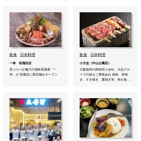
飲食
日本料理
飲食
日本料理
小大志（中山公園店）
一幸 玫瑰坊店
大阪発祥の肉卸売り会社、大志グル
高コスパが魅力の海鮮居酒屋「一
ープの技をご賞味あれ 焼肉、串焼
幸」が 玫瑰坊に新店舗をオープン
き、すき焼き、藁焼き等、肉を食...