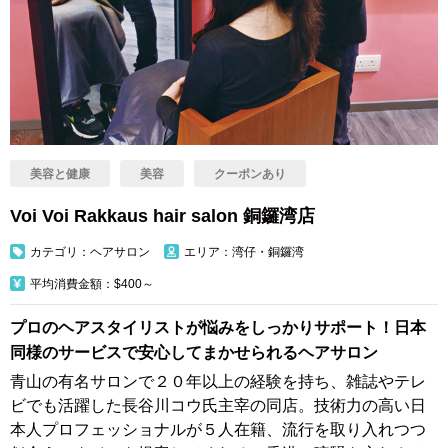
美容と健康
美容
クーポンあり
Voi Voi Rakkaus hair salon 銅鑼湾店
カテゴリ：ヘアサロン
エリア：湾仔・銅鑼湾
平均消費金額：$400～
プロのヘアスタイリストが悩みをしっかりサポート！日本
同様のサービスで安心してまかせられるヘアサロン
青山の有名サロンで２０年以上の経験を持ち、雑誌やテレ
ビでも活躍した長谷川コウ氏主宰の同店。技術力の高い日
本人プロフェッショナルが５人在籍、流行を取り入れつつ