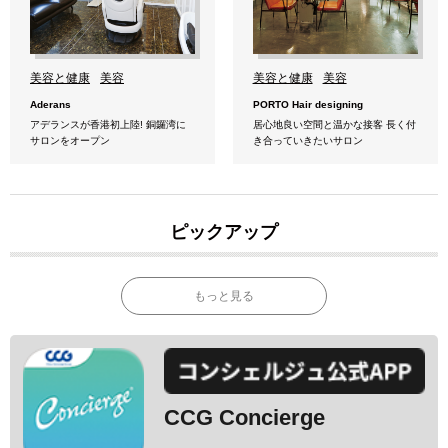
美容と健康
美容
美容と健康
美容
Aderans
PORTO Hair designing
アデランスが香港初上陸! 銅鑼湾に
居心地良い空間と温かな接客 長く付
サロンをオープン
き合っていきたいサロン
ピックアップ
もっと見る
CCG Concierge