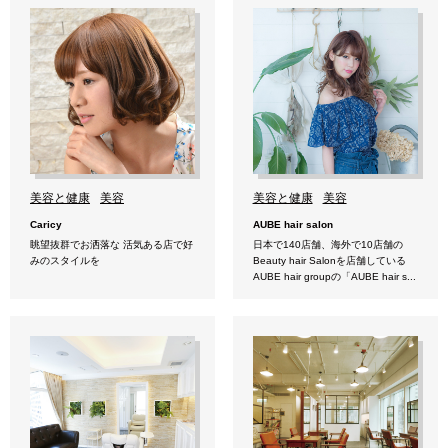
美容と健康
美容
美容と健康
美容
Caricy
AUBE hair salon
眺望抜群でお洒落な 活気ある店で好
日本で140店舗、海外で10店舗の
みのスタイルを
Beauty hair Salonを店舗している
AUBE hair groupの「AUBE hair s...