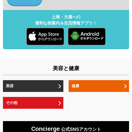
上海・大連への
便利な街案内＆生活情報アプリ！
美容と健康
美容
健康
その他
Concierge
公式SNSアカウント