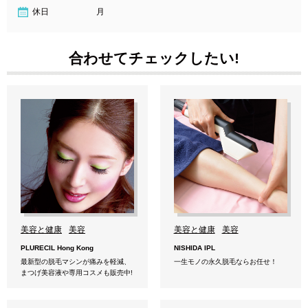
休日
月
合わせてチェックしたい!
美容と健康
美容
美容と健康
美容
PLURECIL Hong Kong
NISHIDA IPL
最新型の脱毛マシンが痛みを軽減、
一生モノの永久脱毛ならお任せ！
まつげ美容液や専用コスメも販売中!