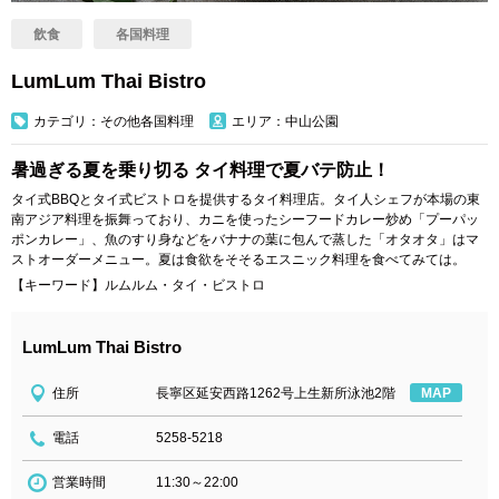
飲食
各国料理
LumLum Thai Bistro
カテゴリ：その他各国料理
エリア：中山公園
暑過ぎる夏を乗り切る タイ料理で夏バテ防止！
タイ式BBQとタイ式ビストロを提供するタイ料理店。タイ人シェフが本場の東
南アジア料理を振舞っており、カニを使ったシーフードカレー炒め「プーパッ
ポンカレー」、魚のすり身などをバナナの葉に包んで蒸した「オタオタ」はマ
ストオーダーメニュー。夏は食欲をそそるエスニック料理を食べてみては。
【キーワード】ルムルム・タイ・ビストロ
LumLum Thai Bistro
住所
長寧区延安西路1262号上生新所泳池2階
MAP
電話
5258-5218
営業時間
11:30～22:00