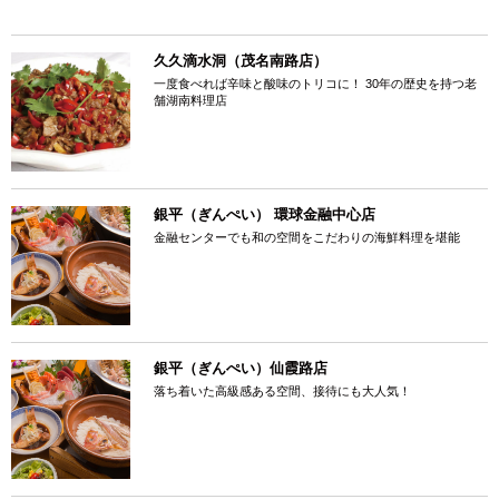
久久滴水洞（茂名南路店）
一度食べれば辛味と酸味のトリコに！ 30年の歴史を持つ老
舗湖南料理店
銀平（ぎんぺい） 環球金融中心店
金融センターでも和の空間をこだわりの海鮮料理を堪能
銀平（ぎんぺい）仙霞路店
落ち着いた高級感ある空間、接待にも大人気！