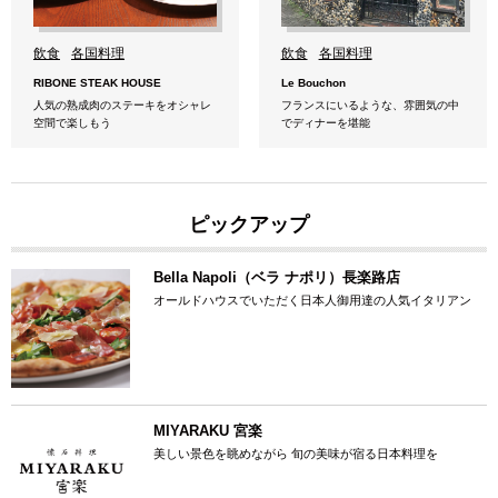
飲食
各国料理
飲食
各国料理
RIBONE STEAK HOUSE
Le Bouchon
人気の熟成肉のステーキをオシャレ
フランスにいるような、雰囲気の中
空間で楽しもう
でディナーを堪能
ピックアップ
Bella Napoli（ベラ ナポリ）長楽路店
オールドハウスでいただく日本人御用達の人気イタリアン
MIYARAKU 宮楽
美しい景色を眺めながら 旬の美味が宿る日本料理を