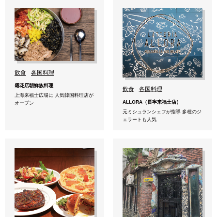
飲食
各国料理
霜花店朝鮮族料理
飲食
各国料理
上海来福士広場に 人気韓国料理店が
ALLORA（長寧来福士店）
オープン
元ミシュランシェフが指導 多種のジ
ェラートも人気