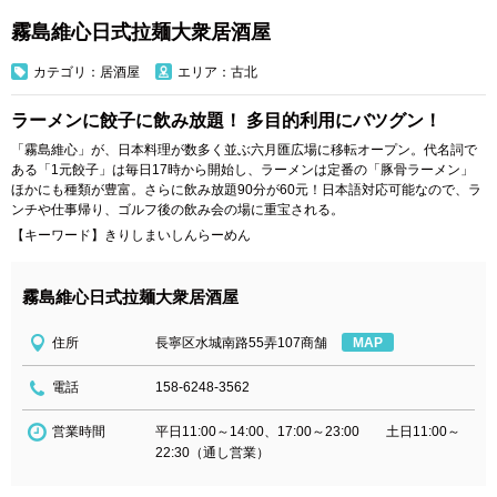
霧島維心日式拉麺大衆居酒屋
カテゴリ：居酒屋
エリア：古北
ラーメンに餃子に飲み放題！ 多目的利用にバツグン！
「霧島維心」が、日本料理が数多く並ぶ六月匯広場に移転オープン。代名詞で
ある「1元餃子」は毎日17時から開始し、ラーメンは定番の「豚骨ラーメン」
ほかにも種類が豊富。さらに飲み放題90分が60元！日本語対応可能なので、ラ
ンチや仕事帰り、ゴルフ後の飲み会の場に重宝される。
【キーワード】きりしまいしんらーめん
霧島維心日式拉麺大衆居酒屋
住所
長寧区水城南路55弄107商舗
MAP
電話
158-6248-3562
営業時間
平日11:00～14:00、17:00～23:00 土日11:00～
22:30（通し営業）