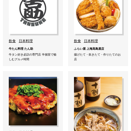
飲食
日本料理
飲食
日本料理
牛たん料理 たん助
ふらい屋 上海高島屋店
牛タン好き必訪の専門店 半個室で愉
揚げたて・炊きたて・作りたてのお
しむグルメ時間
店