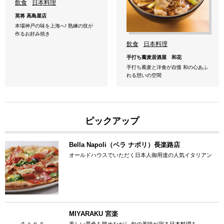
飲食
日本料理
英将 高島屋店
本場神戸の味を上海へ! 熟練の技が
作るお好み焼き
飲食
日本料理
手打ち蕎麦居酒屋 和花
手打ち蕎麦と洋食が自慢 和の心あふ
れる憩いの空間
ピックアップ
Bella Napoli（ベラ ナポリ）長楽路店
オールドハウスでいただく日本人御用達の人気イタリアン
MIYARAKU 宮楽