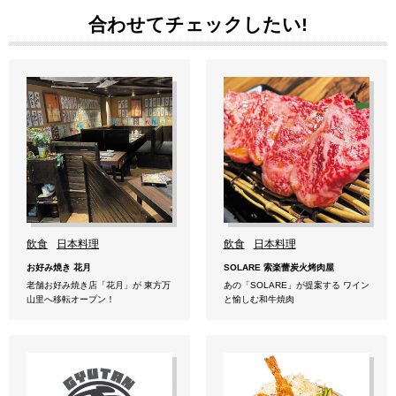
合わせてチェックしたい!
飲食
日本料理
飲食
日本料理
お好み焼き 花月
SOLARE 索楽蕾炭火烤肉屋
老舗お好み焼き店「花月」が 東方万
あの「SOLARE」が提案する ワイン
山里へ移転オープン！
と愉しむ和牛焼肉