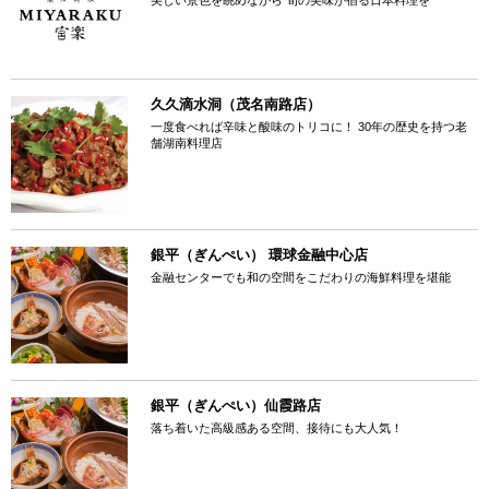
美しい景色を眺めながら 旬の美味が宿る日本料理を
久久滴水洞（茂名南路店）
一度食べれば辛味と酸味のトリコに！ 30年の歴史を持つ老
舗湖南料理店
銀平（ぎんぺい） 環球金融中心店
金融センターでも和の空間をこだわりの海鮮料理を堪能
銀平（ぎんぺい）仙霞路店
落ち着いた高級感ある空間、接待にも大人気！