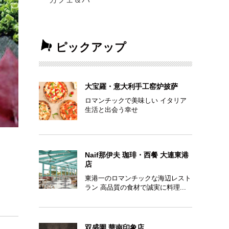
ピックアップ
大宝羅・意大利手工窑炉披萨
ロマンチックで美味しい イタリア
生活と出会う幸せ
Naif那伊夫 珈琲・西餐 大連東港
店
東港一のロマンチックな海辺レスト
ラン 高品質の食材で誠実に料理...
双盛園 華南印象店