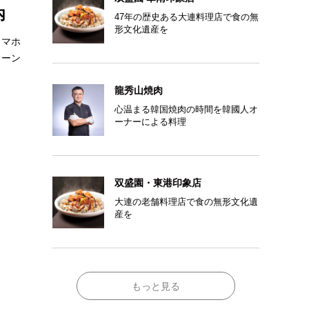
内
47年の歴史ある大連料理店で食の無
形文化遺産を
ラマホ
リーン
龍秀山焼肉
心温まる韓国焼肉の時間を韓國人オ
ーナーによる料理
双盛園・東港印象店
大連の老舗料理店で食の無形文化遺
産を
もっと見る