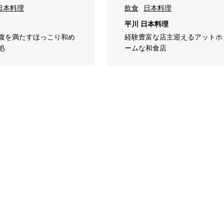
日本料理
飲食
日本料理
平川 日本料理
腹を満たすほっこり和め
経験豊富な店主迎えるアットホ
処
ームな和食店