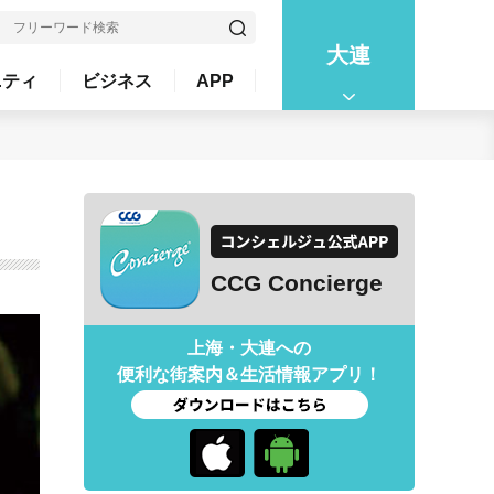
大連
ニティ
ビジネス
APP
CCG Concierge
上海・大連への
便利な街案内＆生活情報アプリ！