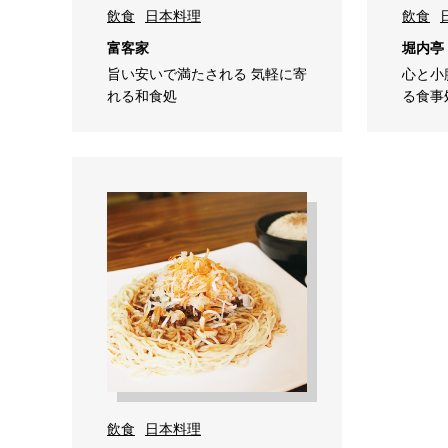
飲食
日本料理
飲食
富客家
堀内亭
旨い安いで満たされる 気軽に寄
心と小
れる和食処
る食事
飲食
日本料理