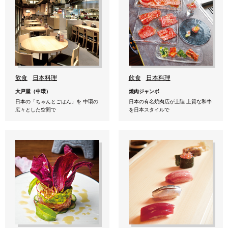
飲食
日本料理
飲食
日本料理
大戸屋（中環）
焼肉ジャンボ
日本の「ちゃんとごはん」を 中環の
日本の有名焼肉店が上陸 上質な和牛
広々とした空間で
を日本スタイルで