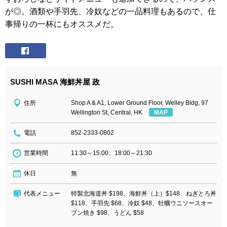
が◎。酒類や手羽先、冷奴などの一品料理もあるので、仕
事帰りの一杯にもオススメだ。
SUSHI MASA 海鮮丼屋 政
住所
Shop A & A1, Lower Ground Floor, Welley Bldg, 97
Wellington St, Central, HK
MAP
電話
852-2333-0802
営業時間
11:30～15:00、18:00～21:30
休日
無
代表メニュー
特製北海道丼 $198、海鮮丼（上）$148、ねぎとろ丼
$118、手羽先 $68、冷奴 $48、牡蠣ウニソースオー
ブン焼き $98、うどん $58