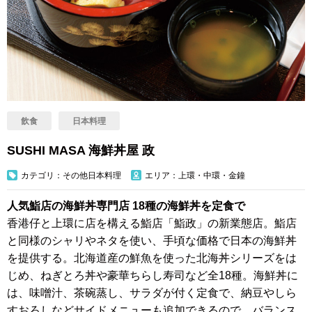
飲食
日本料理
SUSHI MASA 海鮮丼屋 政
カテゴリ：その他日本料理
エリア：上環・中環・金鐘
人気鮨店の海鮮丼専門店 18種の海鮮丼を定食で
香港仔と上環に店を構える鮨店「鮨政」の新業態店。鮨店
と同様のシャリやネタを使い、手頃な価格で日本の海鮮丼
を提供する。北海道産の鮮魚を使った北海丼シリーズをは
じめ、ねぎとろ丼や豪華ちらし寿司など全18種。海鮮丼に
は、味噌汁、茶碗蒸し、サラダが付く定食で、納豆やしら
すおろしなどサイドメニューも追加できるので、バランス