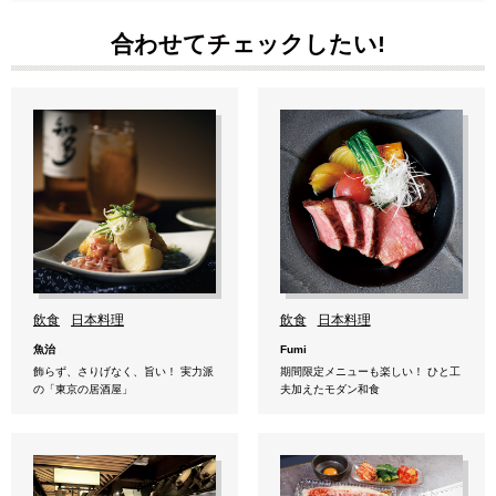
合わせてチェックしたい!
飲食
日本料理
飲食
日本料理
魚治
Fumi
飾らず、さりげなく、旨い！ 実力派
期間限定メニューも楽しい！ ひと工
の「東京の居酒屋」
夫加えたモダン和食