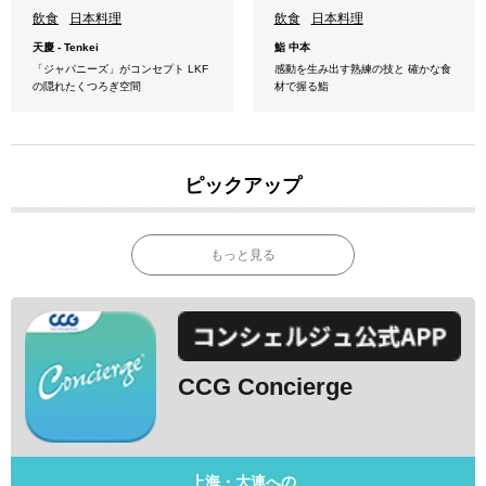
飲食
日本料理
飲食
日本料理
天慶 - Tenkei
鮨 中本
「ジャパニーズ」がコンセプト LKF
感動を生み出す熟練の技と 確かな食
の隠れたくつろぎ空間
材で握る鮨
ピックアップ
もっと見る
CCG Concierge
上海・大連への