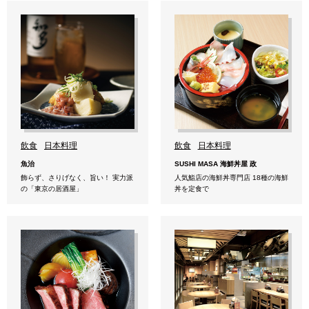
飲食
日本料理
飲食
日本料理
魚治
SUSHI MASA 海鮮丼屋 政
飾らず、さりげなく、旨い！ 実力派
人気鮨店の海鮮丼専門店 18種の海鮮
の「東京の居酒屋」
丼を定食で