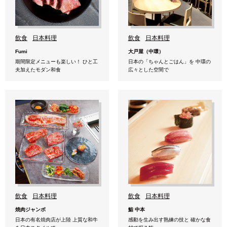
飲食
日本料理
飲食
日本料理
Fumi
大戸屋（中環）
期間限定メニューも楽しい！ ひと工
日本の「ちゃんとごはん」を 中環の
夫加えたモダン和食
広々とした空間で
飲食
日本料理
飲食
日本料理
焼肉ジャンボ
鮨 中本
日本の有名焼肉店が上陸 上質な和牛
感動を生み出す熟練の技と 確かな食