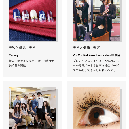
美容と健康
美容
美容と健康
美容
Canary
Voi Voi Rakkaus hair salon 中環店
指先に華やぎを添えて 朝10 時台予
プロのヘアスタイリストが悩みをし
約特典を開始
っかりサポート！日本同様のサービ
スで安心してまかせられるヘアサ...