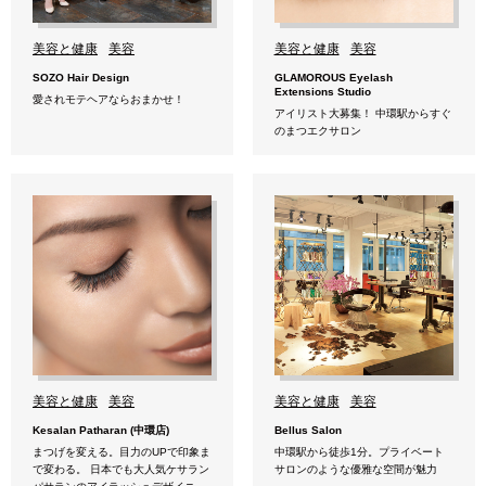
美容と健康
美容
美容と健康
美容
SOZO Hair Design
GLAMOROUS Eyelash
Extensions Studio
愛されモテヘアならおまかせ！
アイリスト大募集！ 中環駅からすぐ
のまつエクサロン
美容と健康
美容
美容と健康
美容
Kesalan Patharan (中環店)
Bellus Salon
まつげを変える。目力のUPで印象ま
中環駅から徒歩1分。プライベート
で変わる。 日本でも大人気ケサラン
サロンのような優雅な空間が魅力