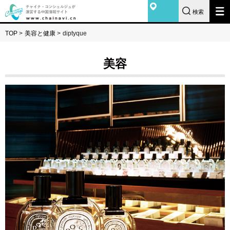
検索
TOP
>
美容と健康
>
diptyque
美容