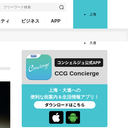
上海
ニティ
ビジネス
APP
大連
CCG Concierge
上海・大連への
便利な街案内＆生活情報アプリ！