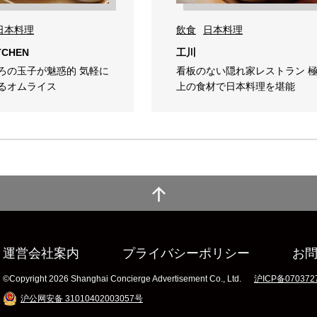
日本料理
飲食
日本料理
ITCHEN
工川
ろの玉子が魅惑的 気軽に
看板のない隠れ家レストラン 
るオムライス
上の食材で日本料理を堪能
運営会社案内
プライバシーポリシー
お
©Copyright 2026 Shanghai Concierge Advertisement Co., Ltd.
沪ICP备070372
沪公网安备 31010402003057号