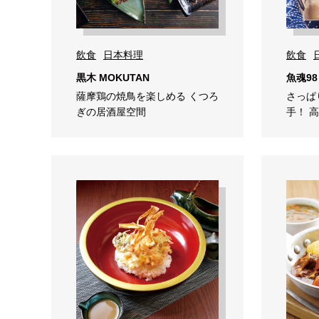
飲食
日本料理
飲食
黒木 MOKUTAN
魚魂98
薩摩鶏の焼鳥を楽しめる くつろ
さっぱ
ぎの居酒屋空間
手！ 