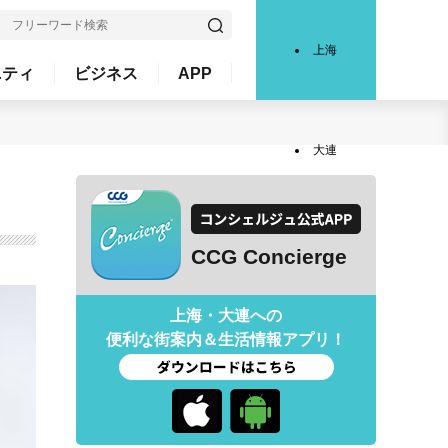
上海
ニティ
ビジネス
APP
大連
CCG Concierge
上海・大連への
便利な街案内＆生活情報アプリ！