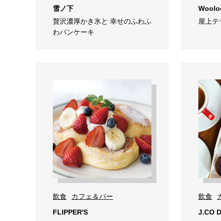
雪ノ下
Woolo
贅沢濃厚かき氷と 幸せのふわふ
屋上テ
わパンケーキ
飲食
カフェ＆バー
飲食
FLIPPER'S
J.CO D