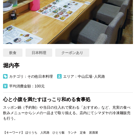
飲食
日本料理
クーポンあり
堀内亭
カテゴリ：その他日本料理
エリア：中山広場･人民路
平均消費金額：100元
心と小腹を満たすほっこり和める食事処
スッポン鍋（予約制）や当日の仕入れで変わる「おすすめ」など、充実の食べ
飲みメニューからシメの一品まで取り揃える。店内にてシマダヤの冷凍麺販売
も行う。
【キーワード】 ほりうち 人民路 ひとり飯 ランチ 定食 居酒屋