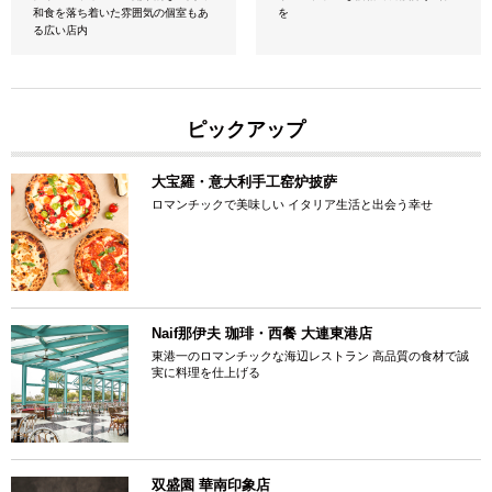
和食を落ち着いた雰囲気の個室もあ
を
る広い店内
ピックアップ
大宝羅・意大利手工窑炉披萨
ロマンチックで美味しい イタリア生活と出会う幸せ
Naif那伊夫 珈琲・西餐 大連東港店
東港一のロマンチックな海辺レストラン 高品質の食材で誠
実に料理を仕上げる
双盛園 華南印象店