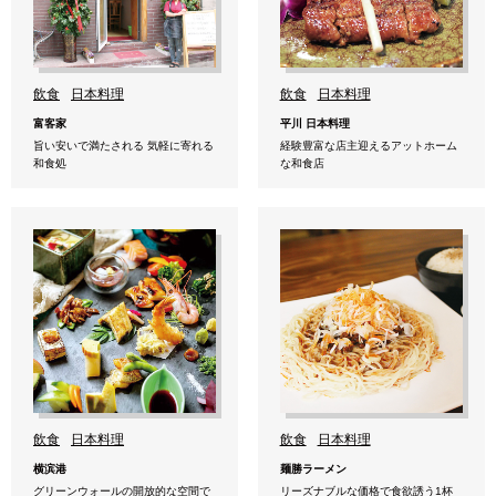
飲食
日本料理
飲食
日本料理
富客家
平川 日本料理
旨い安いで満たされる 気軽に寄れる
経験豊富な店主迎えるアットホーム
和食処
な和食店
飲食
日本料理
飲食
日本料理
横滨港
麺勝ラーメン
グリーンウォールの開放的な空間で
リーズナブルな価格で食欲誘う1杯