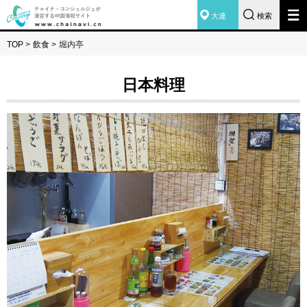
大連
検索
TOP
>
飲食
>
堀内亭
日本料理