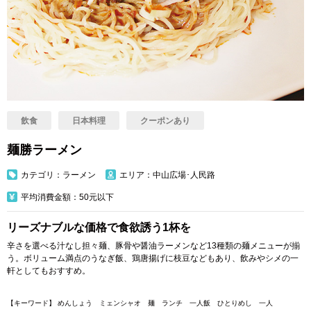
飲食
日本料理
クーポンあり
麺勝ラーメン
カテゴリ：ラーメン
エリア：中山広場･人民路
平均消費金額：50元以下
リーズナブルな価格で食欲誘う1杯を
辛さを選べる汁なし担々麺、豚骨や醤油ラーメンなど13種類の麺メニューが揃
う。ボリューム満点のうなぎ飯、鶏唐揚げに枝豆などもあり、飲みやシメの一
軒としてもおすすめ。
【キーワード】 めんしょう ミェンシャオ 麺 ランチ 一人飯
ひとりめし
一人