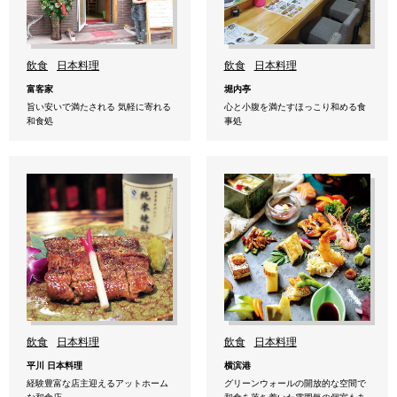
飲食
日本料理
飲食
日本料理
富客家
堀内亭
旨い安いで満たされる 気軽に寄れる
心と小腹を満たすほっこり和める食
和食処
事処
飲食
日本料理
飲食
日本料理
平川 日本料理
横滨港
経験豊富な店主迎えるアットホーム
グリーンウォールの開放的な空間で