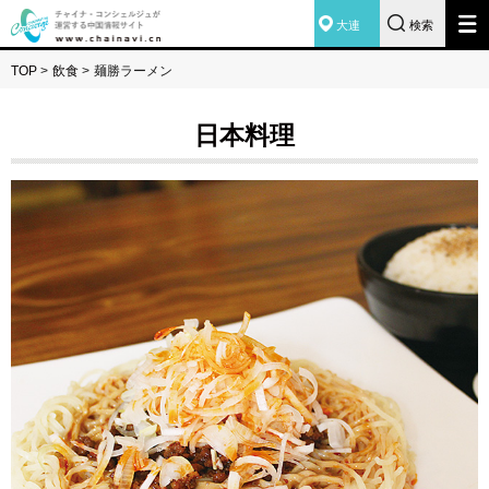
大連
検索
TOP
>
飲食
>
麺勝ラーメン
日本料理