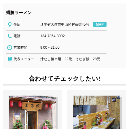
麺勝ラーメン
住所
辽宁省大连市中山区解放街45号
MAP
電話
134-7864-3992
営業時間
9:00～21:00
代表メニュー
汁なし担々麺 22元、うなぎ飯 28元
合わせてチェックしたい!