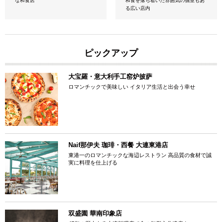
な和食店
和食を落ち着いた雰囲気の個室もあ
る広い店内
ピックアップ
大宝羅・意大利手工窑炉披萨
ロマンチックで美味しい イタリア生活と出会う幸せ
Naif那伊夫 珈琲・西餐 大連東港店
東港一のロマンチックな海辺レストラン 高品質の食材で誠
実に料理を仕上げる
双盛園 華南印象店