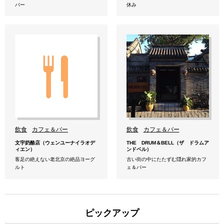
バー
休み
飲食
カフェ＆バー
飲食
カフェ＆バー
文宇奶酪店（ウェンユーナイラオデ
THE DRUM＆BELL（ザ ドラムア
ィエン）
ンドベル）
客足の絶えない老北京の絶品ヨーグ
古い街の中にたたずむ隠れ家的カフ
ルト
ェ＆バー
ピックアップ