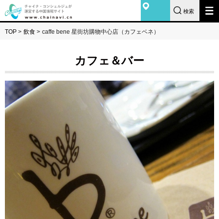
検索
TOP
>
飲食
>
caffe bene 星街坊購物中心店（カフェベネ）
カフェ＆バー