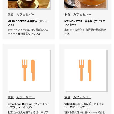
飲食
カフェ＆バー
飲食
カフェ＆バー
MAAN COFFEE 金融街店（マンカ
ICE MONSTER 西単店（アイスモ
フェ）
ンスター）
テディベアと一緒に待つ香ばしいコ
東京でも大行列！ 台湾発の新感覚か
ーヒーと種類豊富なワッフル
き氷
飲食
カフェ＆バー
飲食
カフェ＆バー
Great Leap Brewing（グレートリ
奶粉DESSERTS CAFÉ（ナイフェ
ープブリューイング）
ン デザートカフェ）
北京の外国人を魅了する隠れ家ビア
胡同散策の途中に甘いケーキでひと