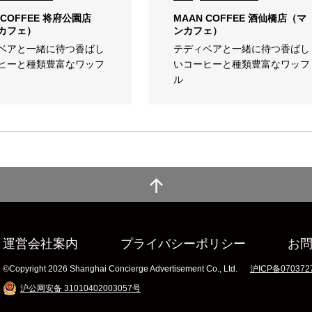
 COFFEE 将府公園店
MAAN COFFEE 酒仙橋店（マ
カフェ）
ンカフェ）
ベアと一緒に待つ香ばし
テディベアと一緒に待つ香ばし
ヒーと種類豊富なワッフ
いコーヒーと種類豊富なワッフ
ル
運営会社案内
プライバシーポリシー
お
©Copyright 2026 Shanghai Concierge Advertisement Co., Ltd.
沪ICP备070372
沪公网安备 31010402003057号