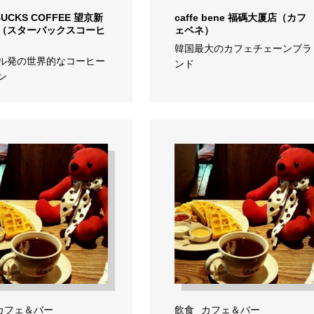
BUCKS COFFEE 望京新
caffe bene 福碼大厦店（カフ
（スターバックスコーヒ
ェベネ）
韓国最大のカフェチェーンブラ
ル発の世界的なコーヒー
ンド
ン
カフェ＆バー
飲食
カフェ＆バー