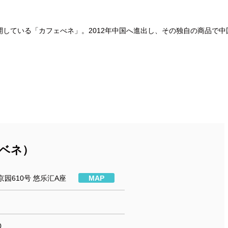
開している「カフェべネ」。2012年中国へ進出し、その独自の商品で中
。
フェベネ）
园610号 悠乐汇A座
MAP
0