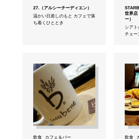
27.（アルシーチーディエン）
STAR
世界店
温かい日差しのもと カフェで落
ー）
ち着くひととき
シアト
チェー
飲食
カフェ＆バー
飲食