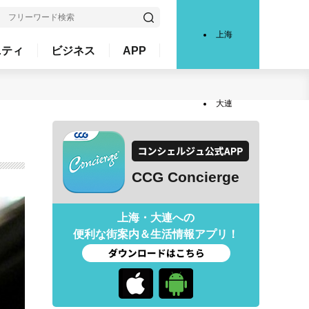
上海
ニティ
ビジネス
APP
大連
CCG Concierge
上海・大連への
便利な街案内＆生活情報アプリ！