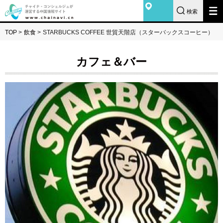
検索
TOP
>
飲食
>
STARBUCKS COFFEE 世貿天階店（スターバックスコーヒー）
カフェ＆バー