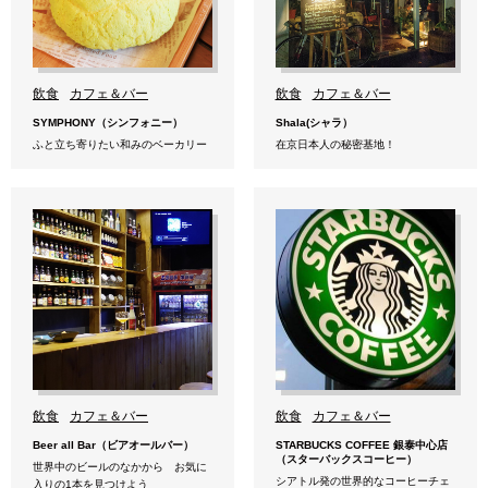
飲食
カフェ＆バー
飲食
カフェ＆バー
SYMPHONY（シンフォニー）
Shala(シャラ）
ふと立ち寄りたい和みのベーカリー
在京日本人の秘密基地！
飲食
カフェ＆バー
飲食
カフェ＆バー
Beer all Bar（ビアオールバー）
STARBUCKS COFFEE 銀泰中心店
（スターバックスコーヒー）
世界中のビールのなかから お気に
シアトル発の世界的なコーヒーチェ
入りの1本を見つけよう