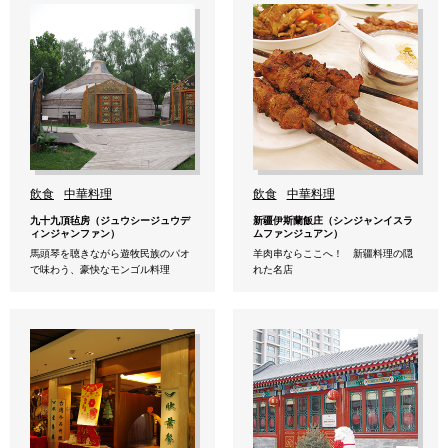
飲食
中華料理
飲食
中華料理
九十九頂毡房（ジュウシージュウデ
新疆伊斯蘭飯庄（シンジャンイスラ
ィンジャンファン）
ムファンジュアン）
馬頭琴を聴きながら遊牧民族のパオ
羊肉串ならここへ！ 新疆料理の隠
で味わう、豪快なモンゴル料理
れた名店