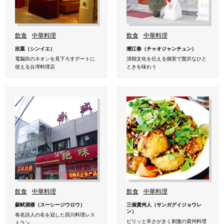
飲食
中華料理
飲食
中華料理
欣葉（シンイエ）
潮江春（チャオジャンチュン）
電脳街のネオンを見下ろすデートに
清朝文化を伝える個室で贅沢なひと
使える台湾料理店
ときを味わう
飲食
中華料理
飲食
中華料理
蘇軾酒楼（スーシージウロウ）
三個貴州人（サンガグイジョウレ
ン）
有名詩人の名を冠した四川料理レス
ピリッと辛さがきく刺激の貴州料理
トラン