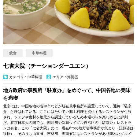
飲食
中華料理
七省大院（チーションダーユエン）
カテゴリ：中華料理
エリア：海淀区
地方政府の事務所「駐京办」をめぐって、中国各地の美味
を満喫
北京には、中国各地の省や市などが駐在員事務所を設置していて、通称「駐京
办」と呼ばれている。ここにはたいてい郷土料理を提供するレストランが付設
され、シェフや食材を地元から調達しているため本場の味を楽しめると評判
だ。在京日本人の間でも、四川省や新疆ウイグル自治区の「駐京办」レストラ
ンは有名。この「七省大院」には、現在6つの地方省事務所が集まり（江蘇省は
移転）、そのうち山東省、吉林省、湖南省にはレストランがあり隠れたグルメ