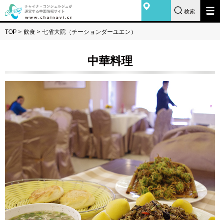
検索
TOP
>
飲食
>
七省大院（チーションダーユエン）
中華料理