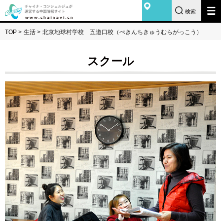
検索
TOP
>
生活
>
北京地球村学校 五道口校（ぺきんちきゅうむらがっこう）
スクール