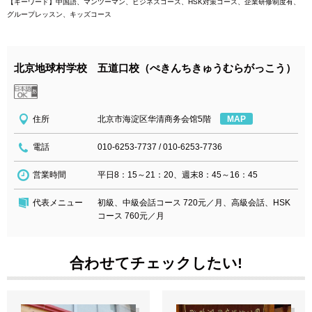
【キーワード】中国語、マンツーマン、ビジネスコース、HSK対策コース、企業研修制度有、
グループレッスン、キッズコース
北京地球村学校 五道口校（ぺきんちきゅうむらがっこう）
住所
北京市海淀区华清商务会馆5階
MAP
電話
010-6253-7737
/
010-6253-7736
営業時間
平日8：15～21：20、週末8：45～16：45
代表メニュー
初級、中級会話コース 720元／月、高級会話、HSK
コース 760元／月
合わせてチェックしたい!