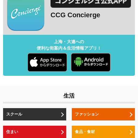
CCG Concierge
上海・大連への
便利な街案内＆生活情報アプリ！
生活
スクール
ファッション
住まい
食品・食材