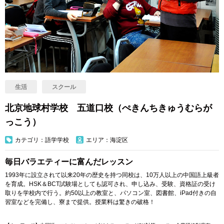
生活
スクール
北京地球村学校 五道口校（ぺきんちきゅうむらが
っこう）
カテゴリ：語学学校
エリア：海淀区
毎日バラエティーに富んだレッスン
1993年に設立されて以来20年の歴史を持つ同校は、10万人以上の中国語上級者
を育成。HSK＆BCT試験場としても認可され、申し込み、受験、資格証の受け
取りを学校内で行う。約50以上の教室と、パソコン室、図書館、iPad付きの自
習室などを完備し、寮まで提供。授業料は驚きの破格！