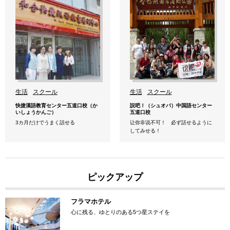
生活
スクール
生活
スクール
快捷漢語教育センター五道口校（か
説吧！（シュオバ）中国語センター
いしょうかんご）
五道口校
3カ月だけでうまく話せる
让你非说不可！ 必ず話せるように
してみせる！
ピックアップ
フラマホテル
心に残る、ゆとりのある5つ星ステイを