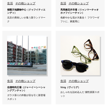
生活
その他ショップ
生活
その他ショップ
都匯天地購物中心（ドゥフイティエ
亮馬橋花卉市場（リャンマーチャオ
ンディ）
ホァフイシーチャン）
北京の美味しいが集う新ランドマー
色鮮やかな花が大集合！ フラワーギ
ク
フトに、家庭用に
生活
その他ショップ
生活
その他ショップ
佳億時尚広場（ジャーイーシーシャ
Virig（ヴィリグ）
ングアンチャン）
おしゃれを詰め込んだ 個性派新スポ
ガラス張りの外観が目を引く新登場
ット
スポット