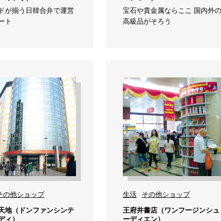
ドが揃う日韓合弁で運営
宝石や貴金属ならここ 国内外
ート
高級品がそろう
その他ショップ
生活
その他ショップ
天地（ドンファンシンテ
王府井書店（ワンフージンシュ
ディ）
ーディエン）