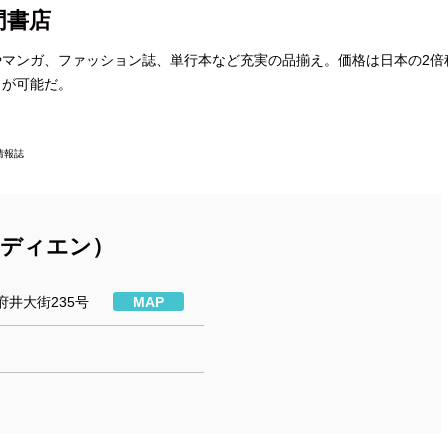
門書店
マンガ、ファッション誌、単行本など充実の品揃え。価格は日本の2倍
とが可能だ。
情報誌
ーディエン）
府井大街235号
MAP