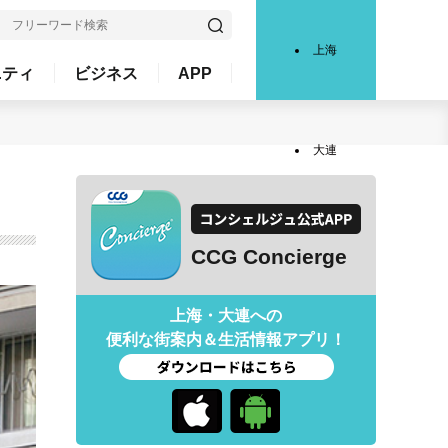
上海
ニティ
ビジネス
APP
大連
CCG Concierge
上海・大連への
便利な街案内＆生活情報アプリ！