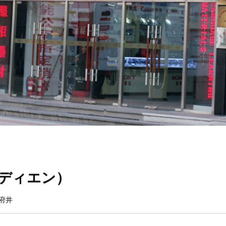
ディエン）
府井