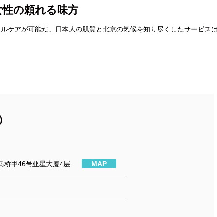
女性の頼れる味方
タルケアが可能だ。日本人の肌質と北京の気候を知り尽くしたサービス
ー）
马桥甲46号亚星大厦4层
MAP