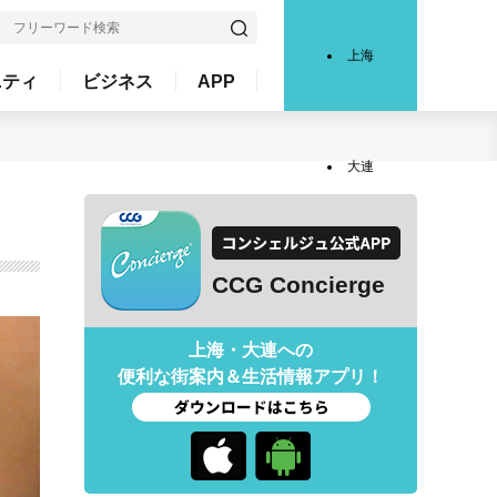
上海
ニティ
ビジネス
APP
大連
CCG Concierge
上海・大連への
便利な街案内＆生活情報アプリ！