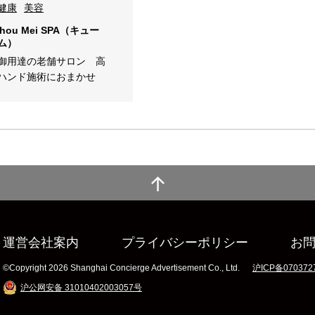
健康
美容
Shou Mei SPA（キュー
ム）
御用達の老舗サロン 高
ハンド施術におまかせ
運営会社案内
プライバシーポリシー
お
©Copyright 2026 Shanghai Concierge Advertisement Co., Ltd.
沪ICP备070372
沪公网安备 31010402003057号