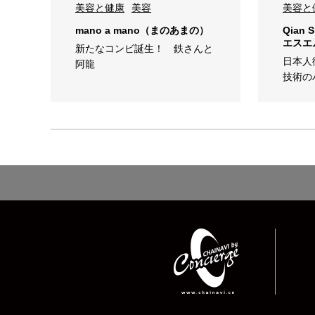
美容と健康
美容
美容と
mano a mano（まのあまの）
Qian 
エスエ
新たなコンビ誕生！ 鉄さんと
日本人
阿龍
技術の