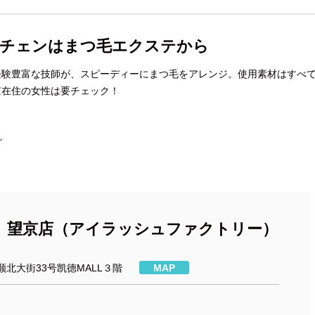
メチェンはまつ毛エクステから
経験豊富な技師が、スピーディーにまつ毛をアレンジ。使用素材はすべ
京在住の女性は要チェック！
ン
美睫匯 望京店（アイラッシュファクトリー）
北大街33号凯德MALL３階
MAP
070