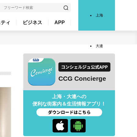
上海
ニティ
ビジネス
APP
大連
CCG Concierge
上海・大連への
便利な街案内＆生活情報アプリ！