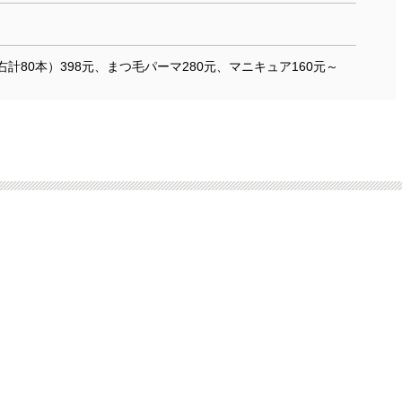
計80本）398元、まつ毛パーマ280元、マニキュア160元～