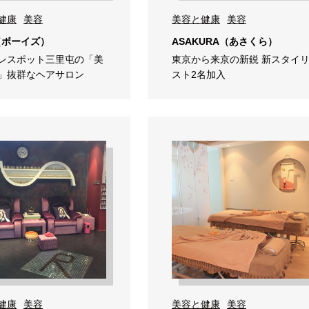
健康
美容
美容と健康
美容
s（ボーイズ）
ASAKURA（あさくら）
レスポット三里屯の「美
東京から来京の新鋭 新スタイ
」抜群なヘアサロン
スト2名加入
健康
美容
美容と健康
美容