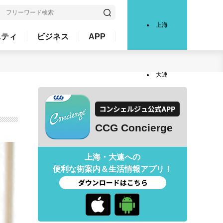
上海
ニティ
ビジネス
APP
大連
CCG Concierge
上海・大連への
便利な街案内＆生活情報アプリ！