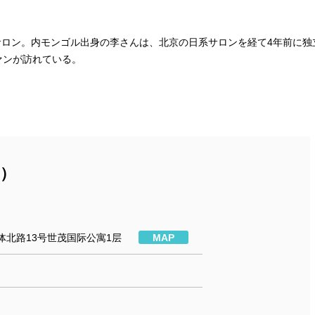
ロン。内モンゴル出身の李さんは、北京の日系サロンを経て4年前に独
ァンが訪れている。
ン）
体北路13号世茂国际公寓1层
MAP