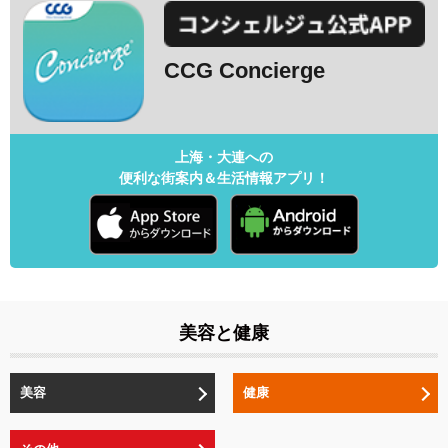
CCG Concierge
上海・大連への
便利な街案内＆生活情報アプリ！
美容と健康
美容
健康