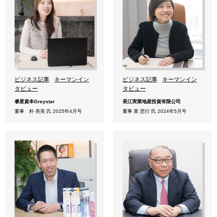
ビジネス記事
キーマンイン
ビジネス記事
キーマンイン
タビュー
タビュー
睿星資本Greystar
長江実業地産投資有限公司
董事 朴 美英 氏 2025年4月号
董事 黄 思行 氏 2024年5月号