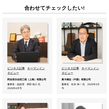
合わせてチェックしたい!
ビジネス記事
キーマンイン
ビジネス記事
キーマンイン
タビュー
タビュー
阿自倍尔自控工程（上海）有限公司
奥卡姆拉（中国）有限公司
董事長・総経理 押田 裕介 氏
董事長 松本 伸一 氏 2026年3月
2026年4月号
号