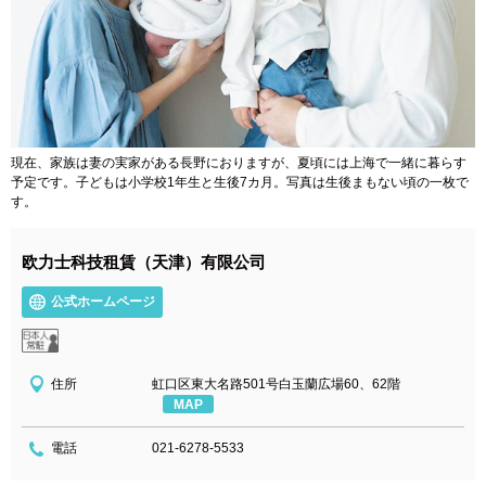
現在、家族は妻の実家がある長野におりますが、夏頃には上海で一緒に暮らす
予定です。子どもは小学校1年生と生後7カ月。写真は生後まもない頃の一枚で
す。
欧力士科技租賃（天津）有限公司
公式ホームページ
住所
虹口区東大名路501号白玉蘭広場60、62階
MAP
電話
021-6278-5533