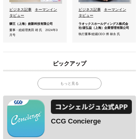
ビジネス記事
キーマンイン
ビジネス記事
キーマンイン
タビュー
タビュー
獅王（上海）創新科技有限公司
ラオックスホールディングス株式会
社/楽弘益（上海）企業管理有限公司
董事・総経理奥田 靖 氏 2024年3
執行董事/総裁CEO 傅 禄永 氏
月号
ピックアップ
もっと見る
CCG Concierge