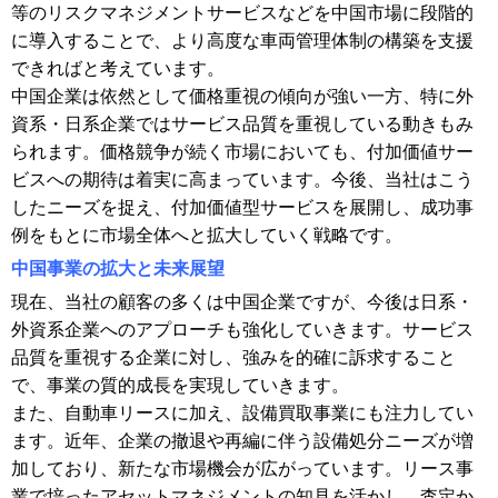
等のリスクマネジメントサービスなどを中国市場に段階的
に導入することで、より高度な車両管理体制の構築を支援
できればと考えています。
中国企業は依然として価格重視の傾向が強い一方、特に外
資系・日系企業ではサービス品質を重視している動きもみ
られます。価格競争が続く市場においても、付加価値サー
ビスへの期待は着実に高まっています。今後、当社はこう
したニーズを捉え、付加価値型サービスを展開し、成功事
例をもとに市場全体へと拡大していく戦略です。
中国事業の拡大と未来展望
現在、当社の顧客の多くは中国企業ですが、今後は日系・
外資系企業へのアプローチも強化していきます。サービス
品質を重視する企業に対し、強みを的確に訴求すること
で、事業の質的成長を実現していきます。
また、自動車リースに加え、設備買取事業にも注力してい
ます。近年、企業の撤退や再編に伴う設備処分ニーズが増
加しており、新たな市場機会が広がっています。リース事
業で培ったアセットマネジメントの知見を活かし、査定か