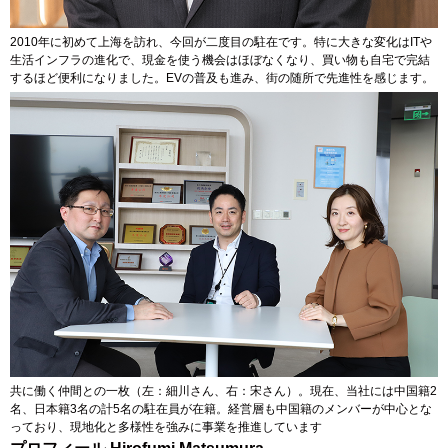
2010年に初めて上海を訪れ、今回が二度目の駐在です。特に大きな変化はITや
生活インフラの進化で、現金を使う機会はほぼなくなり、買い物も自宅で完結
するほど便利になりました。EVの普及も進み、街の随所で先進性を感じます。
共に働く仲間との一枚（左：細川さん、右：宋さん）。現在、当社には中国籍2
名、日本籍3名の計5名の駐在員が在籍。経営層も中国籍のメンバーが中心とな
っており、現地化と多様性を強みに事業を推進しています