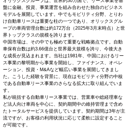
オリックスグループは、世界約30カ国で、リース事業を基
盤に金融、投資、事業運営を組み合わせた独自のビジネス
モデルを展開しています。中でもモビリティ分野、とりわ
け自動車リースは重要な柱の一つであり、オリックスグル
ープの車両管理台数は約172万台（2025年3月末時点）と世
界トップクラスの規模を誇ります。
中国市場は、その中でも極めて重要な戦略拠点です。自動
車保有台数は約3.66億台と世界最大規模を誇り、今後大き
な成長が見込まれます。当社は1981年、中国におけるリー
ス事業の黎明期から事業を開始し、ファイナンス、オペレ
ーション、投資・M&Aなど幅広い事業を展開してきまし
た。こうした経験を背景に、現在はモビリティ分野の中核
である自動車リース事業のさらなる拡大に取り組んでいま
す。
私が統括する自動車リース事業では、営業車や総経理車な
ど法人向け車両を中心に、契約期間中の維持管理まで含め
たトータルサービスを提供しています。契約期間は3年が主
流ですが、お客様の利用状況に応じて柔軟に設定すること
が可能です。