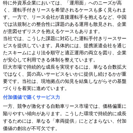
特に外資系企業においては、「運用面」へのニーズが高
く、運転手付きリースを希望されるケースも多く見られま
す。一方で、リース会社が直接運転手を抱えるなど、中国
では法規制との整合性に課題のある運用も散見され、企業
が意図せずリスクを抱えるケースもあります。
当社では、こうした課題に対応した運転手付きリースサー
ビスを提供しています。具体的には、提携派遣会社を通じ
たスキームにより法令順守と適正運用の両立を図り、企業
が安心して利用できる体制を整えています。
巨大市場で持続的な成長を実現するには、単なる台数拡大
ではなく、質の高いサービスをいかに提供し続けるかが重
要です。当社は、現地拠点の知見を結集しながらその基盤
づくりを着実に進めています。
付加価値で築くサービス力
一方、競争が激化する自動車リース市場では、価格偏重に
陥りやすい傾向があります。こうした環境で持続的に成長
するためには、単なる「車両提供」にとどまらない、付加
価値の創出が不可欠です。