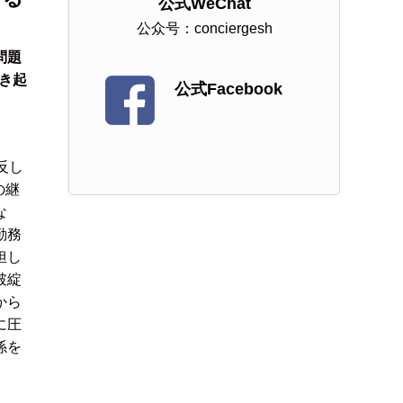
公式WeChat
公众号：conciergesh
問題
き起
公式Facebook
反し
の継
な
勤務
担し
破綻
から
に圧
係を