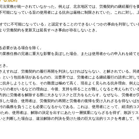
司法実務が統一されていなかった。例えば、北京地区では、労働契約の継続履行を
不可能になっている旨の使用者による抗弁は厳格に制限されていた。これに対し、
すでに不可能になっている」と認定することのできるいくつかの事由を列挙してい
より労働契約を更新又は延長すべき事由が存在しないとき。
る必要がある場合を除く。
の業務任務の完遂に重大な影響を及ぼした場合、または使用者からの申入れを経て
とき。
さえすれば、労働契約の履行再開を判決しなければならない、と解されている。同
」という包括条項があるものの、法曹界では、労働者による継続履行の請求に対し
に抗弁しようとしても、その難度は極めて高く、現在よく見られる抗弁理由、例え
わりの者がいるなどの理由は、今後、支持を得ることが難しくなると考えられてい
方的に労働者を解除する際に大きなリスクと圧力をもたらす。なぜなら、労働者が
訴した場合、使用者は、労働契約の再開と労働者の復帰を受け入れざるを得ないば
付の義務を負うことも必要になるからである。これは、使用者にとって、経済的コ
のため、使用者は、解除の決定を出すにあたり一層慎重にならざるを得ず、敗訴リス
いと判断した場合は、違法解除の判決を受けた後の巨大な法的リスクを考慮して、