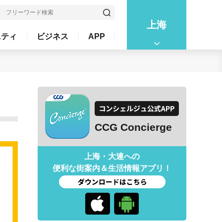
上海
ニティ
ビジネス
APP
CCG Concierge
上海・大連への
便利な街案内＆生活情報アプリ！