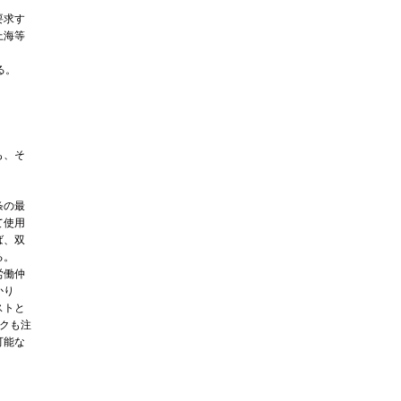
要求す
上海等
る。
も、そ
条の最
て使用
ば、双
る。
労働仲
かり
ストと
クも注
可能な