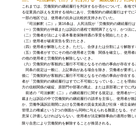
これまでは、労働契約の継続履行を判決するか否かについて、各地で
る従業員の訴えを支持する傾向にあり、労働契約の継続履行はすでに
一部の地区では、使用者の抗弁は比較的支持されていた。
『司法解釈（二）』第16条は、人民法院が「労働契約の継続履行は
（一）労働契約が仲裁または訴訟の過程で期間満了となり、かつ法に
（二）労働者が法により基本養老保険待遇の享受を開始したとき。
（三）使用者が破産宣告を受けたとき。
（四）使用者が解散したとき。ただし、合併または分割により解散す
（五）労働者がすでにその他の使用者と労働 関係を確立し、使用者
の他の使用者と労働契約を解除しないとき。
（六）労働契約が客観的に履行不可能となるその他の事由が存在する
同条の規定は一般に、上記事由がある場合を除き、労働者が要求し
後に「労働契約が客観的に履行不可能となるその他の事由が存在する
者が「労働契約の継続履行はすでに不可能になっている」ことを理由
方の信頼関係の破綻、原部門や部署の廃止、または原部署にすでに代
前述の『司法解釈（二）』の継続履行に関する規定は、使用者が一
裁または訴訟の中で労働契約の継続履行の請求を主張し、使用者が敗
か、労働争議訴訟期間における労働者の賃金支給及び社保・積立金納
管理上の権威という2つの側面から同時に与えられる難題となる。そ
意深く評価しなければならない。使用者が法定解除事由の適用が難し
。
限り合意により労働契約を解除することが推奨される