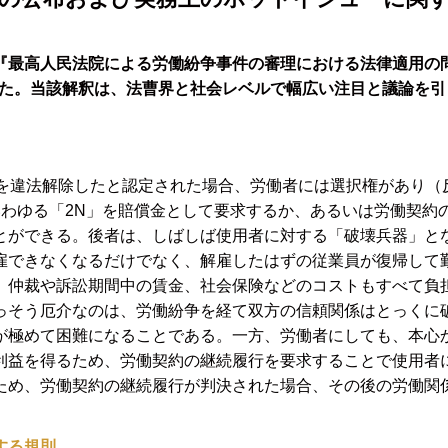
した『最高人民法院による労働紛争事件の審理における法律適用の
された。当該解釈は、法曹界と社会レベルで幅広い注目と議論を引
約を違法解除したと認定された場合、労働者には選択権があり（
わゆる「2N」を賠償金として要求するか、あるいは労働契約
とができる。後者は、しばしば使用者に対する「破壊兵器」と
雇できなくなるだけでなく、解雇したはずの従業員が復帰して
、仲裁や訴訟期間中の賃金、社会保険などのコストもすべて負
っそう厄介なのは、労働紛争を経て双方の信頼関係はとっくに
が極めて困難になることである。一方、労働者にしても、本心
利益を得るため、労働契約の継続履行を要求することで使用者
ため、労働契約の継続履行が判決された場合、その後の労働関
する規則