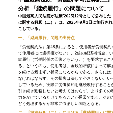
分析 「継続履行」の問題について
中国最高人民法院が法釈[2025]12号として公布
に関する解釈（二）』は、2025年9月1日に施行
こしている。
一、「継続履行」問題の出発点
『労働契約法』第48条によると、使用者が労働契
て使用者には選択権がない）、2倍の経済補償金、い
続履行（労働関係の回復ともいう。）を要求するこ
る。というのも、使用者は、金銭的賠償によって解
を続ける気まずい状況になるからである。さらには
なければならず、その損失は決して小さくない。い
しているため、実際に労働契約を継続履行すること
引き続き勤務したいと考えてはおらず、より多くの
力をかけているだけであることが通常である。その
どう処理するかが非常に悩ましい問題となる。
二、『司法解釈（二）』における「継続履行」に関