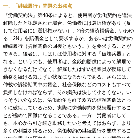
一、「継続履行」問題の出発点
『労働契約法』第48条によると、使用者が労働契約を違法
解除したと認定された場合、労働者には選択権があり（反
して使用者には選択権がない）、2倍の経済補償金、いわゆ
る「2N」を賠償金として要求するか、あるいは労働契約の
継続履行（労働関係の回復ともいう。）を要求することが
できる。後者は、しばしば使用者に対する「破壊兵器」と
なる。というのも、使用者は、金銭的賠償によって解雇で
きなくなるだけでなく、解雇したはずの従業員が復帰して
勤務を続ける気まずい状況になるからである。さらには、
仲裁や訴訟期間中の賃金、社会保険などのコストもすべて
負担しなければならず、その損失は決して小さくない。い
っそう厄介なのは、労働紛争を経て双方の信頼関係はとっ
くに破綻しているため、実際に労働契約を継続履行するこ
とが極めて困難になることである。一方、労働者にして
も、本心から引き続き勤務したいと考えてはおらず、より
多くの利益を得るため、労働契約の継続履行を要求するこ