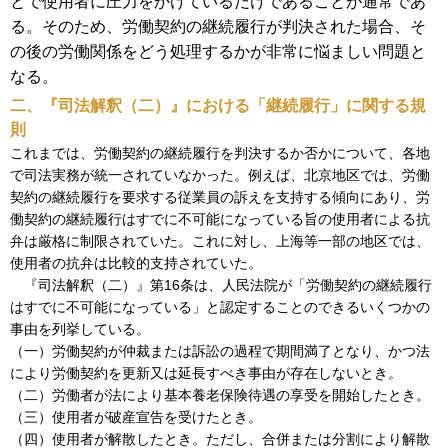
とで使用者に圧力をかけているだけであることが通常であ
る。そのため、労働契約の継続履行が判決された場合、そ
の後の労働関係をどう処理するかが非常に悩ましい問題と
なる。
二、『司法解釈（二）』における「継続履行」に関する規
則
これまでは、労働契約の継続履行を判決するか否かについて、各地
で司法実務が統一されていなかった。例えば、北京地区では、労働
契約の継続履行を要求する従業員の訴えを支持する傾向にあり、労
働契約の継続履行はすでに不可能になっている旨の使用者による抗
弁は厳格に制限されていた。これに対し、上海等一部の地区では、
使用者の抗弁は比較的支持されていた。
『司法解釈（二）』第16条は、人民法院が「労働契約の継続履行
はすでに不可能になっている」と認定することのできるいくつかの
事由を列挙している。
（一）労働契約が仲裁または訴訟の過程で期間満了となり、かつ法
により労働契約を更新又は延長すべき事由が存在しないとき。
（二）労働者が法により基本養老保険待遇の享受を開始したとき。
（三）使用者が破産宣告を受けたとき。
（四）使用者が解散したとき。ただし、合併または分割により解散