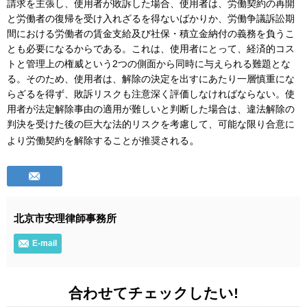
請求を主張し、使用者が敗訴した場合、使用者は、労働契約の再開
と労働者の復帰を受け入れざるを得ないばかりか、労働争議訴訟期
間における労働者の賃金支給及び社保・積立金納付の義務を負うこ
とも必要になるからである。これは、使用者にとって、経済的コス
トと管理上の権威という2つの側面から同時に与えられる難題とな
る。そのため、使用者は、解除の決定を出すにあたり一層慎重にな
らざるを得ず、敗訴リスクも注意深く評価しなければならない。使
用者が法定解除事由の適用が難しいと判断した場合は、違法解除の
判決を受けた後の巨大な法的リスクを考慮して、可能な限り合意に
。
より労働契約を解除することが推奨される
北京市安理律師事務所
E-mail
合わせてチェックしたい!