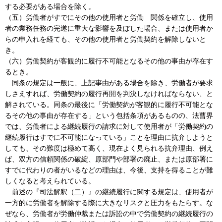
する必要がある場合を除く。
（五）労働者がすでにその他の使用者と労働 関係を確立し、使用
者の業務任務の完遂に重大な影響を及ぼした場合、または使用者か
らの申入れを経ても、その他の使用者と労働契約を解除しないと
き。
（六）労働契約が客観的に履行不可能となるその他の事由が存在す
るとき。
同条の規定は一般に、上記事由がある場合を除き、労働者が要求
しさえすれば、労働契約の履行再開を判決しなければならない、と
解されている。同条の最後に「労働契約が客観的に履行不可能とな
るその他の事由が存在する」という包括条項があるものの、法曹界
では、労働者による継続履行の請求に対して使用者が「労働契約の
継続履行はすでに不可能になっている」ことを理由に抗弁しようと
しても、その難度は極めて高く、現在よく見られる抗弁理由、例え
ば、双方の信頼関係の破綻、原部門や部署の廃止、または原部署に
すでに代わりの者がいるなどの理由は、今後、支持を得ることが難
しくなると考えられている。
前述の『司法解釈（二）』の継続履行に関する規定は、使用者が
一方的に労働者を解除する際に大きなリスクと圧力をもたらす。な
ぜなら、労働者が労働仲裁または訴訟の中で労働契約の継続履行の