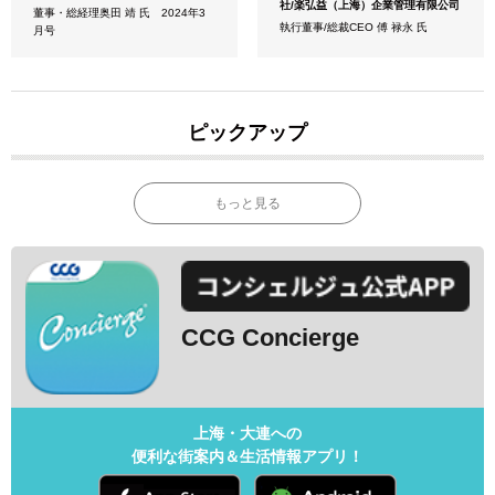
社/楽弘益（上海）企業管理有限公司
董事・総経理奥田 靖 氏 2024年3
執行董事/総裁CEO 傅 禄永 氏
月号
ピックアップ
もっと見る
CCG Concierge
上海・大連への
便利な街案内＆生活情報アプリ！