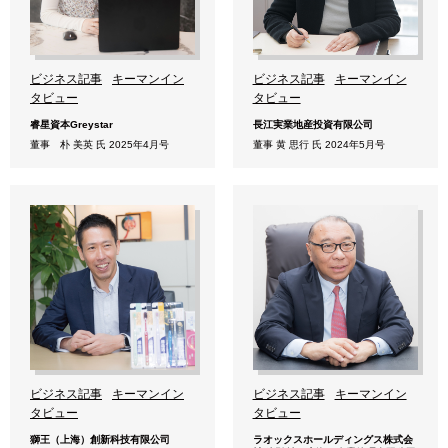
ビジネス記事
キーマンイン
ビジネス記事
キーマンイン
タビュー
タビュー
睿星資本Greystar
長江実業地産投資有限公司
董事 朴 美英 氏 2025年4月号
董事 黄 思行 氏 2024年5月号
ビジネス記事
キーマンイン
ビジネス記事
キーマンイン
タビュー
タビュー
獅王（上海）創新科技有限公司
ラオックスホールディングス株式会