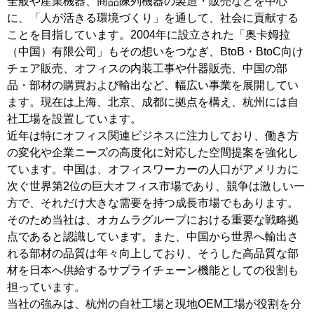
全般や産業機器、商品陳列機器の製造・販売などを中心
に、「人が活きる環境づくり」を通して、社会に貢献する
ことを目指しています。2004年に設立された「奥卡姆拉
（中国）有限公司」もその想いをつなぎ、BtoB・BtoC向け
チェア販売、オフィスの内装工事や什器販売、中国の部
品・部材の購買および輸出など、幅広い事業を展開してい
ます。現在は上海、北京、成都に拠点を構え、杭州には自
社工場を設置しています。
近年は特にオフィス関連ビジネスに注力しており、働き方
の変化や企業ニーズの高度化に対応した空間提案を強化し
ています。中国は、オフィスワーカーの人口がアメリカに
次ぐ世界第2位の巨大オフィス市場であり、競争は激しい一
方で、それだけ大きな需要を持つ成長市場でもあります。
そのため当社は、オカムラグループにおける重要な戦略拠
点であると認識しています。また、中国から世界へ輸出さ
れる部材の品質は年々向上しており、そうした高品質な部
材を日本へ供給するサプライチェーン機能としての役割も
担っています。
当社の強みは、杭州の自社工場と現地OEM工場が役割を分