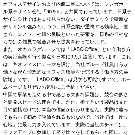
オフィスデザインおよび内装工事については、シンガポー
ル系デザイン会社「db＆b」と共同で行っています。日系デ
ザイン会社ではあまり見られない、ダイナミックで斬新な
デザインを強みとしつつ、日系企業が重視する効率性、働
き方、コスト、社風の反映といった要素を、日系の当社な
らではの知見で融合させた提案を行っています。
また、オカムラグループでは「LABO Office」という働き方
の実証実験を行う拠点を日本に9カ所設置しています。これ
は、各オフィスにテーマを設け、当社グループ社員自らが
働きながら理想的なオフィス環境を研究する「働き方の実
験場」です。「LABO Office」は見学も可能ですので、ホー
ムページよりぜひお気軽にご予約ください。
中国で事業を進める中で感じる大きな課題は、競合の多さ
と開発スピードの速さです。ただ、椅子という製品は見た
目や価格だけでは本当の価値が伝わりません。実際に座っ
てもらって初めて評価されるものなので、当社では「座り
心地」に最も力を入れています。実際に当社のチェアは、
モックアップに参加して座り比べをしてもらった際に、そ