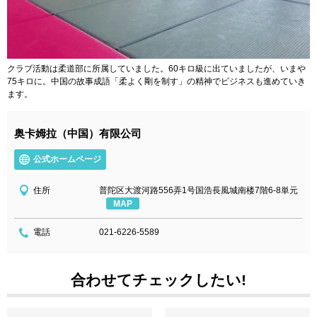
クラブ活動は柔道部に所属していました。60キロ級に出ていましたが、いまや
75キロに。中国の故事成語「柔よく剛を制す」の精神でビジネスも進めていき
ます。
奥卡姆拉（中国）有限公司
公式ホームページ
住所
普陀区大渡河路556弄1号国浩長風城南楼7階6-8単元
MAP
電話
021-6226-5589
合わせてチェックしたい!