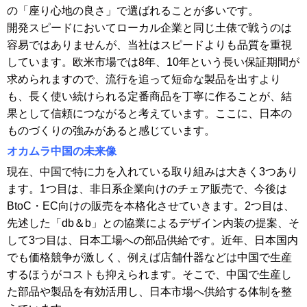
の「座り心地の良さ」で選ばれることが多いです。
開発スピードにおいてローカル企業と同じ土俵で戦うのは
容易ではありませんが、当社はスピードよりも品質を重視
しています。欧米市場では8年、10年という長い保証期間が
求められますので、流行を追って短命な製品を出すより
も、長く使い続けられる定番商品を丁寧に作ることが、結
果として信頼につながると考えています。ここに、日本の
ものづくりの強みがあると感じています。
オカムラ中国の未来像
現在、中国で特に力を入れている取り組みは大きく3つあり
ます。1つ目は、非日系企業向けのチェア販売で、今後は
BtoC・EC向けの販売を本格化させていきます。2つ目は、
先述した「db＆b」との協業によるデザイン内装の提案、そ
して3つ目は、日本工場への部品供給です。近年、日本国内
でも価格競争が激しく、例えば店舗什器などは中国で生産
するほうがコストも抑えられます。そこで、中国で生産し
た部品や製品を有効活用し、日本市場へ供給する体制を整