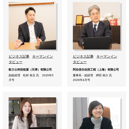
ビジネス記事
キーマンイン
ビジネス記事
キーマンイン
タビュー
タビュー
欧力士科技租賃（天津）有限公司
阿自倍尔自控工程（上海）有限公司
副総経理 松村 裕文 氏 2026年5
董事長・総経理 押田 裕介 氏
月号
2026年4月号