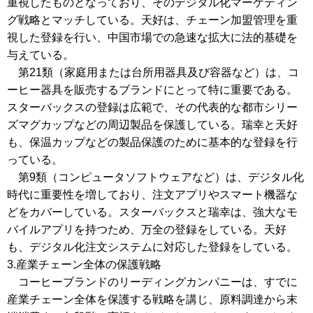
重視したものとなっており、そのデジタル化マーケティン
グ戦略とマッチしている。天好は、チェーン加盟管理を重
視した登録を行い、中国市場での急速な拡大に法的基礎を
与えている。
第21類（家庭用または台所用器具及び容器など）は、コ
ーヒー器具を販売するブランドにとって特に重要である。
スターバックスの登録は広範で、その代表的な都市シリー
ズマグカップなどの周辺製品を保護している。瑞幸と天好
も、保温カップなどの製品保護のために基本的な登録を行
っている。
第9類（コンピュータソフトウェアなど）は、デジタル化
時代に重要性を増しており、注文アプリやスマート機器な
どをカバーしている。スターバックスと瑞幸は、強大なモ
バイルアプリを持つため、万全の登録をしている。天好
も、デジタル化注文システムに対応した登録をしている。
3.産業チェーン全体の保護戦略
コーヒーブランドのリーディングカンパニーは、すでに
産業チェーン全体を保護する戦略を講じ、原料調達から末