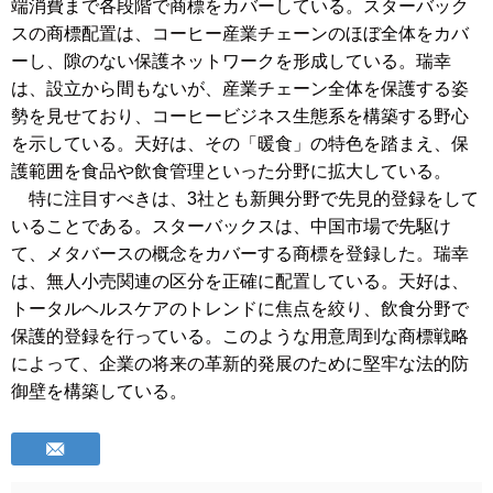
端消費まで各段階で商標をカバーしている。スターバック
スの商標配置は、コーヒー産業チェーンのほぼ全体をカバ
ーし、隙のない保護ネットワークを形成している。瑞幸
は、設立から間もないが、産業チェーン全体を保護する姿
勢を見せており、コーヒービジネス生態系を構築する野心
を示している。天好は、その「暖食」の特色を踏まえ、保
護範囲を食品や飲食管理といった分野に拡大している。
特に注目すべきは、3社とも新興分野で先見的登録をして
いることである。スターバックスは、中国市場で先駆け
て、メタバースの概念をカバーする商標を登録した。瑞幸
は、無人小売関連の区分を正確に配置している。天好は、
トータルヘルスケアのトレンドに焦点を絞り、飲食分野で
保護的登録を行っている。このような用意周到な商標戦略
によって、企業の将来の革新的発展のために堅牢な法的防
御壁を構築している
。