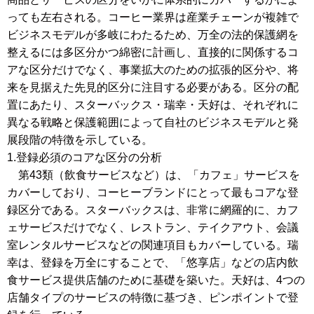
っても左右される。コーヒー業界は産業チェーンが複雑で
ビジネスモデルが多岐にわたるため、万全の法的保護網を
整えるには多区分かつ綿密に計画し、直接的に関係するコ
アな区分だけでなく、事業拡大のための拡張的区分や、将
来を見据えた先見的区分に注目する必要がある。区分の配
置にあたり、スターバックス・瑞幸・天好は、それぞれに
異なる戦略と保護範囲によって自社のビジネスモデルと発
展段階の特徴を示している。
1.登録必須のコアな区分の分析
第43類（飲食サービスなど）は、「カフェ」サービスを
カバーしており、コーヒーブランドにとって最もコアな登
録区分である。スターバックスは、非常に網羅的に、カフ
ェサービスだけでなく、レストラン、テイクアウト、会議
室レンタルサービスなどの関連項目もカバーしている。瑞
幸は、登録を万全にすることで、「悠享店」などの店内飲
食サービス提供店舗のために基礎を築いた。天好は、4つの
店舗タイプのサービスの特徴に基づき、ピンポイントで登