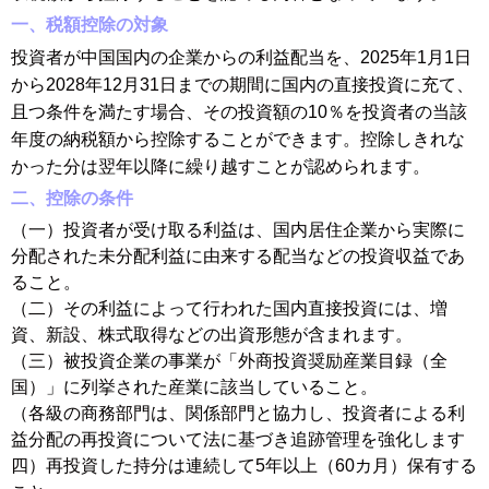
一、税額控除の対象
投資者が中国国内の企業からの利益配当を、2025年1月1日
から2028年12月31日までの期間に国内の直接投資に充て、
且つ条件を満たす場合、その投資額の10％を投資者の当該
年度の納税額から控除することができます。控除しきれな
かった分は翌年以降に繰り越すことが認められます
。
二、控除の条件
（一）投資者が受け取る利益は、国内居住企業から実際に
分配された未分配利益に由来する配当などの投資収益であ
ること。
（二）その利益によって行われた国内直接投資には、増
資、新設、株式取得などの出資形態が含まれます。
（三）被投資企業の事業が「外商投資奨励産業目録（全
国）」に列挙された産業に該当していること。
（各級の商務部門は、関係部門と協力し、投資者による利
益分配の再投資について法に基づき追跡管理を強化します
四）再投資した持分は連続して5年以上（60カ月）保有する