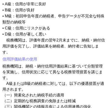
• A級：信用が非常に良好
• B級：信用が良好
• M級：初回申告年度の納税者、申告データが不完全な特殊
類型の納税等
• C級：信用にリスクがある
• D級：信用が著しく悪い
税務機関は、評価年度の翌年2月末までに、納税・納付信
用評価を完了し、評価結果を納税者、納付者に告知しま
す。
信用評価結果の使用
税務機関は、納税・納付信用評価結果に基づいて分類管理
を実施し、信用状況に応じて異なる税務管理措置を講じま
す。
A級またはB級の納税者に対しては、以下の優遇措置が適
用されます。
（一）簡素化された納税手続の適用
（二）定期的な税務調査の免除または軽減
（三）関係機関との情報共有による信用連携の強化