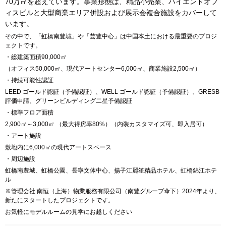
70万㎡を超えています。事業形態は、精品小売業、ハイエンドオフ
ィスビルと大型商業エリア併設および展示会複合施設をカバーして
います。
その中で、「虹橋南豊城」や「芸豊中心」は中国本土における最重要のプロジ
ェクトです。
・総建築面積90,000㎡
（オフィス50,000㎡、現代アートセンター6,000㎡、商業施設2,500㎡）
・持続可能性認証
LEED ゴールド認証（予備認証）、WELL ゴールド認証（予備認証）、GRESB
評価申請、グリーンビルディング二星予備認証
・標準フロア面積
2,900㎡～3,000㎡ （最大得房率80%）（内装カスタマイズ可、即入居可）
・アート施設
敷地内に6,000㎡の現代アートスペース
・周辺施設
虹橋南豊城、虹橋公園、長寧文体中心、揚子江麗笙精品ホテル、虹橋錦江ホテ
ル
※管理会社:南恒（上海）物業服務有限公司（南豊グループ傘下）2024年より、
新たにスタートしたプロジェクトです。
お気軽にモデルルームの見学にお越しください