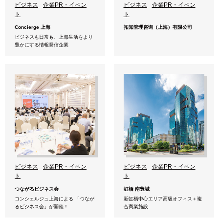
ビジネス
企業PR・イベン
ビジネス
企業PR・イベン
ト
ト
Concierge 上海
拓知管理咨询（上海）有限公司
ビジネスも日常も、上海生活をより
豊かにする情報発信企業
ビジネス
企業PR・イベン
ビジネス
企業PR・イベン
ト
ト
つながるビジネス会
虹橋 南豊城
コンシェルジュ上海による 「つなが
新虹橋中心エリア高級オフィス＋複
るビジネス会」が開催！
合商業施設