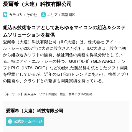
愛爾希（大連）科技有限公司
カテゴリ：その他
エリア：高新园区
組込み技術をコアとしてあらゆるマイコンの組込＆システ
ムソリューションを提供
愛爾希（大連）科技有限公司（ILC大連）は、株式会社 アイ・エ
ル・シーが2007年に大連に設立された会社。ILC大連は、設立当初
から組み込みソフトの開発、検証関係の業務を得意分野としてい
る。特にアイ・エル・シーの持つ、GUIビルダ（GENWARE）、ソ
フトPLC（INTALOGIC）などの優れた製品群を核としたソフト開発
を得意としているが、近年のIoT化のトレンドにあわせ、携帯アプリ
の開発や、クラウドとの繋ぎも開発実績を持っている。
【キーワード】 組み込み ソフトの開発 検証 携帯アプリの開発
愛爾希（大連）科技有限公司
公式ホームページ