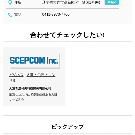
住所
辽宁省大连市高新园区汇贤园1号9楼
MAP
電話
0411-3973-7700
合わせてチェックしたい!
ビジネス
人事・労務・コン
サル
大連希潽可拇科技開発有限公司
最適なコスパにて提案価値ある人財
サービスを
ピックアップ