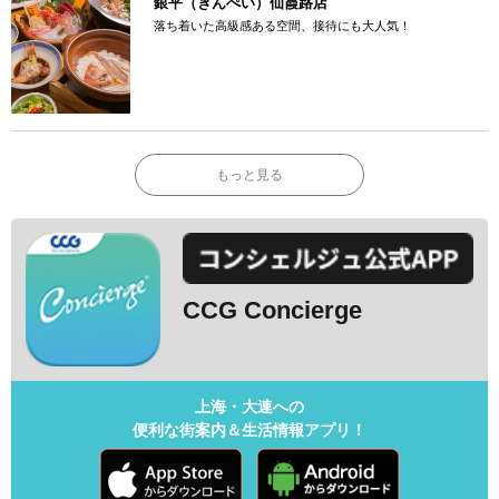
銀平（ぎんぺい）仙霞路店
落ち着いた高級感ある空間、接待にも大人気！
もっと見る
CCG Concierge
上海・大連への
便利な街案内＆生活情報アプリ！