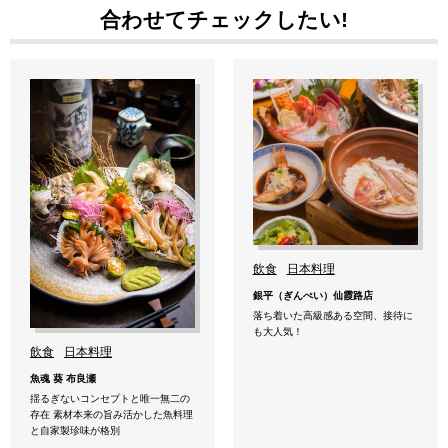
合わせてチェックしたい!
飲食
日本料理
銀平（ぎんぺい）仙霞路店
落ち着いた高級感ある空間、接待に
も大人気！
飲食
日本料理
魚魂 葵 布良瀬
揺るぎないコンセプトと唯一無二の
存在 素材本来の旨み活かした魚料理
と自家製珍味が格別