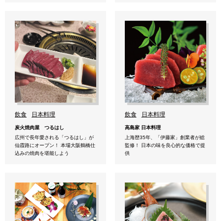
飲食
日本料理
飲食
日本料理
炭火焼肉屋 つるはし
高島家 日本料理
広州で長年愛される「つるはし」が
上海歴35年、「伊藤家」創業者が総
仙霞路にオープン！ 本場大阪鶴橋仕
監修！ 日本の味を良心的な価格で提
込みの焼肉を堪能しよう
供