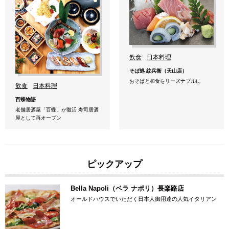
飲食
日本料理
そば処 紋兵衛（天山店）
おそばと和食をリーズナブルに
飲食
日本料理
百蝶物語
老舗居酒屋「百蝶」が復活 寿司居酒
屋として再オープン
ピックアップ
Bella Napoli（ベラ ナポリ）長楽路店
オールドハウスでいただく日本人御用達の人気イタリアン