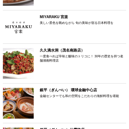
MIYARAKU 宮楽
美しい景色を眺めながら 旬の美味が宿る日本料理を
久久滴水洞（茂名南路店）
一度食べれば辛味と酸味のトリコに！ 30年の歴史を持つ老
舗湖南料理店
銀平（ぎんぺい） 環球金融中心店
金融センターでも和の空間をこだわりの海鮮料理を堪能