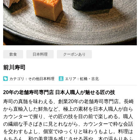
飲食
日本料理
クーポンあり
前川寿司
カテゴリ：その他日本料理
エリア：虹橋・古北
20年の老舗寿司専門店 日本人職人が魅せる匠の技
寿司の真髄を味わえる、創業20年の老舗寿司専門店。長崎
から直輸入した鮮魚など、極上の素材を日本人職人が自ら
カウンターで握り、その匠の技を目の前で楽しめる。職人
の繊細な手さばきに見とれながら、カウンターで粋な会話
を交わすもよし、個室でゆっくりと味わうもよし。料理は
もちろん、和の美意識を感じさせる器や、木の温もりあふ