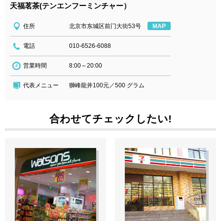
天福茗茶(テンエンフーミンチャー）
住所
北京市东城区前门大街53号
MAP
電話
010-6526-6088
営業時間
8:00～20:00
代表メニュー
獅峰龍井100元／500 グラム
合わせてチェックしたい!