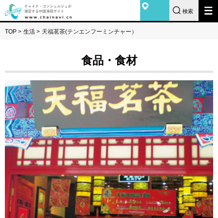
検索
TOP
>
生活
>
天福茗茶(テンエンフーミンチャー）
食品・食材