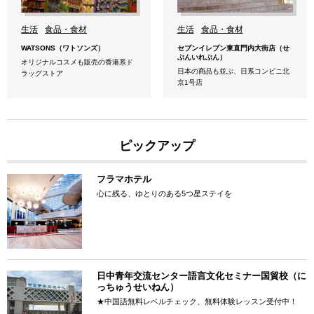
生活
食品・食材
生活
食品・食材
WATSONS（ワトソンズ）
セブンイレブン東直門内大街店（せ
ぶんいれぶん）
オリジナルコスメも販売の香港系ド
日本の商品も並ぶ、日系コンビニ北
ラッグストア
京1号店
ピックアップ
フラマホテル
心に残る、ゆとりのある5つ星ステイを
日中青年交流センター語言文化セミナー国貿校（に
っちゅうせいねん）
★中国語無料レベルチェック、無料体験レッスン受付中！