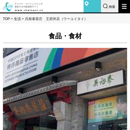
検索
TOP
>
生活
>
呉裕泰茶庄 王府井店（ウーユイタイ）
食品・食材