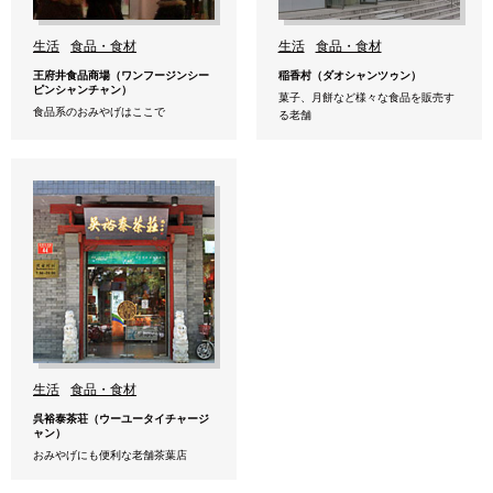
生活
食品・食材
生活
食品・食材
王府井食品商場（ワンフージンシー
稲香村（ダオシャンツゥン）
ピンシャンチャン）
菓子、月餅など様々な食品を販売す
食品系のおみやげはここで
る老舗
生活
食品・食材
呉裕泰茶荘（ウーユータイチャージ
ャン）
おみやげにも便利な老舗茶葉店