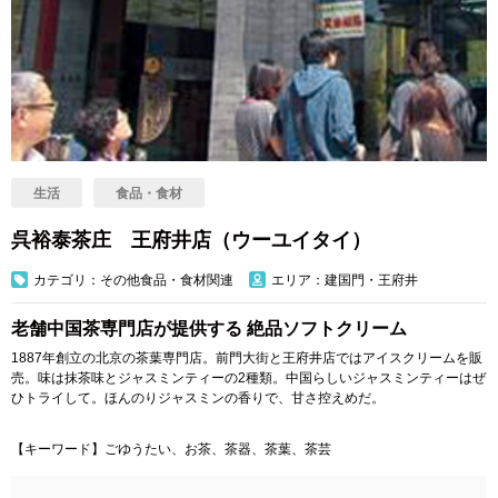
生活
食品・食材
呉裕泰茶庄 王府井店（ウーユイタイ）
カテゴリ：その他食品・食材関連
エリア：建国門・王府井
老舗中国茶専門店が提供する 絶品ソフトクリーム
1887年創立の北京の茶葉専門店。前門大街と王府井店ではアイスクリームを販
売。味は抹茶味とジャスミンティーの2種類。中国らしいジャスミンティーはぜ
ひトライして。ほんのりジャスミンの香りで、甘さ控えめだ。
【キーワード】ごゆうたい、お茶、茶器、茶葉、茶芸